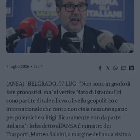
Business
Wire
Territori
Trento
Rovereto
Pergine
Riva
–
7 luglio 2026 • 13:17
Arco
Basso
Sarca
(ANSA) - BELGRADO, 07 LUG - "Non sono in grado di
–
fare pronostici, ma" al vertice Nato di Istanbul "ci
Ledro
sono partite di tale rilievo a livello geopolitico e
Lavis
internazionale che conto non ci sia nessuno spazio
–
Rotaliana
per polemiche o litigi. Sicuramente non da parte
Valle
italiana": lo ha detto all'ANSA il ministro dei
dei
Trasporti, Matteo Salvini, a margine della sua visita a
Laghi