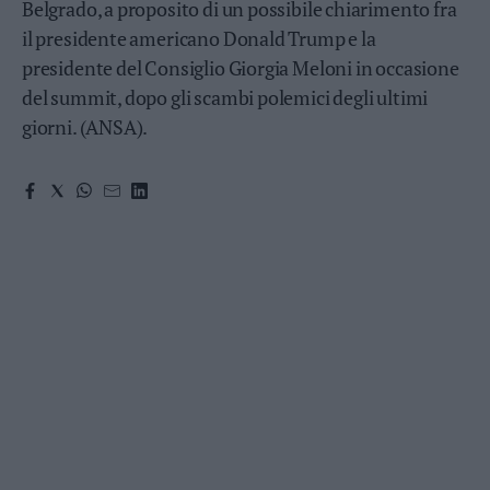
Belgrado, a proposito di un possibile chiarimento fra
Valsugana
il presidente americano Donald Trump e la
–
Primiero
presidente del Consiglio Giorgia Meloni in occasione
Vallagarina
del summit, dopo gli scambi polemici degli ultimi
Non
giorni. (ANSA).
–
Sole
Fiemme
–
Fassa
Giudicarie
–
Rendena
Alto
Adige
–
Südtirol
Dolomiti