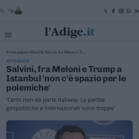
VAI
Cronaca
Prima pagina
>
Attualità
>
Salvini, fra Meloni e Tr...
Attualità
ATTUALITÀ
Economia
Salvini, fra Meloni e Trump a
Cultura
Istanbul 'non c'è spazio per le
e
Spettacoli
polemiche'
Salute
e
'Certo non da parte italiana. Le partite
Benessere
geopolitiche e internazionali sono troppe'
Montagna
Tecnologia
Sport
Foto
Video