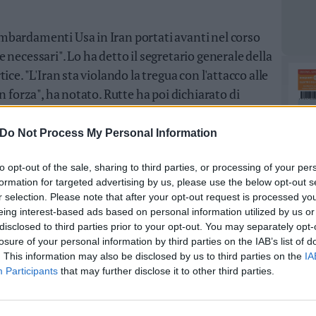
bardamenti Usa in Iran portati avanti nel corso
necessari". Lo ha detto il segretario generale della
ce. "L'Iran sta violando la tregua con l'attacco alle
n forza", ha notato. Rutte ha poi dichiarato di
ibadiranno che Teheran non potrà mai avere le armi
muz deve essere riaperto. (ANSA).
Do Not Process My Personal Information
to opt-out of the sale, sharing to third parties, or processing of your per
formation for targeted advertising by us, please use the below opt-out s
r selection. Please note that after your opt-out request is processed y
eing interest-based ads based on personal information utilized by us or
disclosed to third parties prior to your opt-out. You may separately opt-
losure of your personal information by third parties on the IAB’s list of
. This information may also be disclosed by us to third parties on the
IA
Participants
that may further disclose it to other third parties.