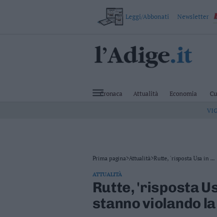
Leggi/Abbonati
Newsletter
VAI
Cronaca
Attualità
Cronaca
Attualità
Economia
Cu
Economia
VI
Cultura
e
Spettacoli
Salute
e
Benessere
Prima pagina
>
Attualità
>
Rutte, 'risposta Usa in ...
Montagna
ATTUALITÀ
Tecnologia
Rutte, 'risposta U
Sport
stanno violando la
Foto
Video