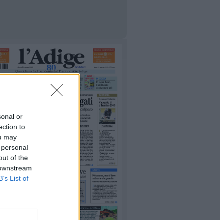
sonal or
ection to
ou may
 personal
out of the
 downstream
B’s List of