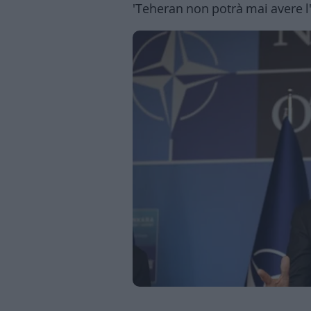
'Teheran non potrà mai avere l
Business
Wire
Territori
Trento
Rovereto
Pergine
Riva
–
Arco
Basso
Sarca
–
Ledro
Lavis
–
Rotaliana
Valle
dei
Laghi