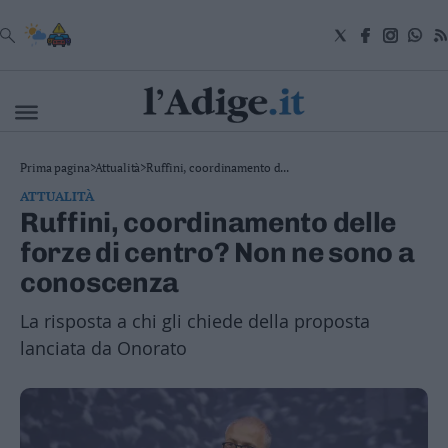
VAI
Cronaca
Prima pagina
>
Attualità
>
Ruffini, coordinamento d...
Attualità
ATTUALITÀ
Economia
Ruffini, coordinamento delle
Cultura
forze di centro? Non ne sono a
e
Spettacoli
conoscenza
Salute
e
La risposta a chi gli chiede della proposta
Benessere
lanciata da Onorato
Montagna
Tecnologia
Sport
Foto
Video