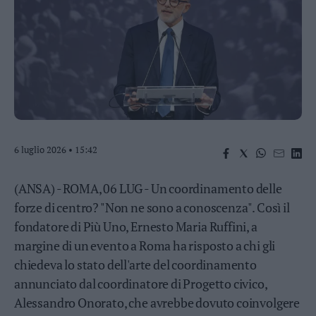
Business
Wire
Territori
Trento
Rovereto
Pergine
Riva
–
6 luglio 2026 • 15:42
Arco
Basso
Sarca
(ANSA) - ROMA, 06 LUG - Un coordinamento delle
–
forze di centro? "Non ne sono a conoscenza". Così il
Ledro
fondatore di Più Uno, Ernesto Maria Ruffini, a
Lavis
margine di un evento a Roma ha risposto a chi gli
–
Rotaliana
chiedeva lo stato dell'arte del coordinamento
Valle
annunciato dal coordinatore di Progetto civico,
dei
Alessandro Onorato, che avrebbe dovuto coinvolgere
Laghi