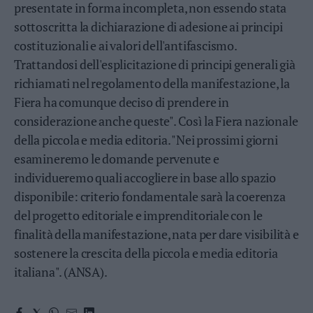
presentate in forma incompleta, non essendo stata
Valsugana
sottoscritta la dichiarazione di adesione ai principi
–
Primiero
costituzionali e ai valori dell'antifascismo.
Vallagarina
Trattandosi dell'esplicitazione di principi generali già
Non
richiamati nel regolamento della manifestazione, la
–
Fiera ha comunque deciso di prendere in
Sole
considerazione anche queste". Così la Fiera nazionale
Fiemme
della piccola e media editoria. "Nei prossimi giorni
–
Fassa
esamineremo le domande pervenute e
Giudicarie
individueremo quali accogliere in base allo spazio
–
disponibile: criterio fondamentale sarà la coerenza
Rendena
del progetto editoriale e imprenditoriale con le
Alto
finalità della manifestazione, nata per dare visibilità e
Adige
–
sostenere la crescita della piccola e media editoria
Südtirol
italiana". (ANSA).
Dolomiti