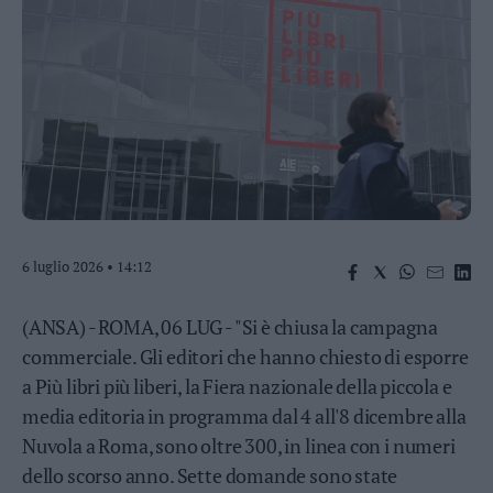
Business
Wire
Territori
Trento
Rovereto
Pergine
Riva
–
Arco
Basso
6 luglio 2026 • 14:12
Sarca
–
(ANSA) - ROMA, 06 LUG - "Si è chiusa la campagna
Ledro
commerciale. Gli editori che hanno chiesto di esporre
Lavis
a Più libri più liberi, la Fiera nazionale della piccola e
–
Rotaliana
media editoria in programma dal 4 all'8 dicembre alla
Valle
Nuvola a Roma, sono oltre 300, in linea con i numeri
dei
dello scorso anno. Sette domande sono state
Laghi