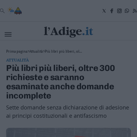
VAI
Cronaca
Prima pagina
>
Attualità
>
Più libri più liberi, ol...
Attualità
ATTUALITÀ
Economia
Più libri più liberi, oltre 300
Cultura
richieste e saranno
e
Spettacoli
esaminate anche domande
Salute
incomplete
e
Benessere
Sette domande senza dichiarazione di adesione
Montagna
Tecnologia
ai principi costituzionali e antifascismo
Sport
Foto
Video