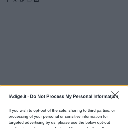
Leggi/Abbonati
Newsletter
Bazar
Casa
Radio
Dolomiti
lAdige.it -
Do Not Process My Personal Information
Social media
If you wish to opt-out of the sale, sharing to third parties, or
processing of your personal or sensitive information for
targeted advertising by us, please use the below opt-out