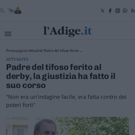
VAI
Cronaca
Prima pagina
>
Attualità
>
Padre del tifoso ferito ...
Attualità
ATTUALITÀ
Economia
Padre del tifoso ferito al
Cultura
derby, la giustizia ha fatto il
e
Spettacoli
suo corso
Salute
e
"Non era un'indagine facile, era fatta contro dei
Benessere
poteri forti"
Montagna
Tecnologia
Sport
Foto
Video