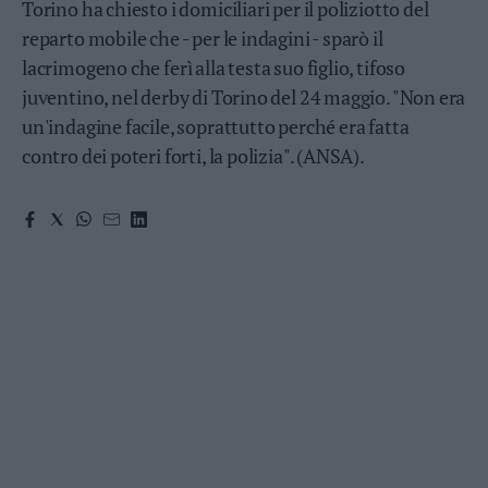
Torino ha chiesto i domiciliari per il poliziotto del
Valsugana
reparto mobile che - per le indagini - sparò il
–
Primiero
lacrimogeno che ferì alla testa suo figlio, tifoso
Vallagarina
juventino, nel derby di Torino del 24 maggio. "Non era
Non
un'indagine facile, soprattutto perché era fatta
–
contro dei poteri forti, la polizia". (ANSA).
Sole
Fiemme
–
Fassa
Giudicarie
–
Rendena
Alto
Adige
–
Südtirol
Dolomiti