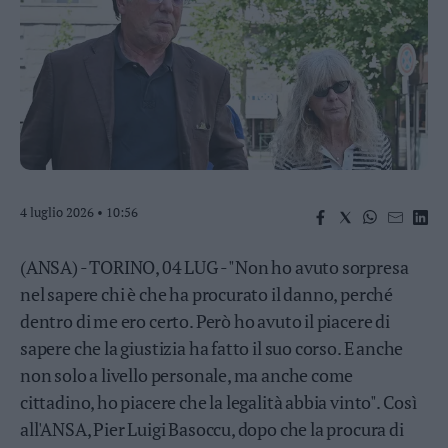
Business
Wire
Territori
Trento
Rovereto
Pergine
Riva
–
4 luglio 2026 • 10:56
Arco
Basso
Sarca
(ANSA) - TORINO, 04 LUG - "Non ho avuto sorpresa
–
nel sapere chi è che ha procurato il danno, perché
Ledro
dentro di me ero certo. Però ho avuto il piacere di
Lavis
sapere che la giustizia ha fatto il suo corso. E anche
–
Rotaliana
non solo a livello personale, ma anche come
Valle
cittadino, ho piacere che la legalità abbia vinto". Così
dei
all'ANSA, Pier Luigi Basoccu, dopo che la procura di
Laghi