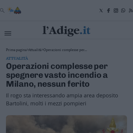
VAI
Cronaca
Prima pagina
>
Attualità
>
Operazioni complesse per...
Attualità
ATTUALITÀ
Economia
Operazioni complesse per
Cultura
spegnere vasto incendio a
e
Spettacoli
Milano, nessun ferito
Salute
e
Il rogo sta interessando ampia area deposito
Benessere
Bartolini, molti i mezzi pompieri
Montagna
Tecnologia
Sport
Foto
Video