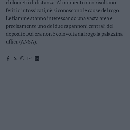
chilometri di distanza. Al momento non risultano
Valsugana
feriti o intossicati, nè si conoscono le cause del rogo.
–
Primiero
Le fiamme stanno interessando una vasta area e
Vallagarina
precisamente uno dei due capannoni centrali del
Non
deposito. Ad ora non è coinvolta dal rogo la palazzina
–
uffici. (ANSA).
Sole
Fiemme
–
Fassa
Giudicarie
–
Rendena
Alto
Adige
–
Südtirol
Dolomiti