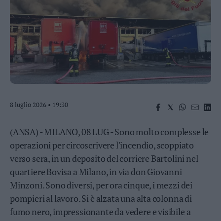
Business
Wire
Territori
Trento
Rovereto
Pergine
Riva
–
8 luglio 2026 • 19:30
Arco
Basso
Sarca
(ANSA) - MILANO, 08 LUG - Sono molto complesse le
–
operazioni per circoscrivere l'incendio, scoppiato
Ledro
verso sera, in un deposito del corriere Bartolini nel
Lavis
quartiere Bovisa a Milano, in via don Giovanni
–
Rotaliana
Minzoni. Sono diversi, per ora cinque, i mezzi dei
Valle
pompieri al lavoro. Si è alzata una alta colonna di
dei
fumo nero, impressionante da vedere e visibile a
Laghi