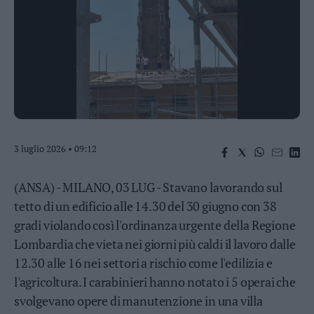
Business
Wire
Territori
Trento
Rovereto
Pergine
Riva
–
3 luglio 2026 • 09:12
Arco
Basso
Sarca
(ANSA) - MILANO, 03 LUG - Stavano lavorando sul
–
tetto di un edificio alle 14.30 del 30 giugno con 38
Ledro
gradi violando così l'ordinanza urgente della Regione
Lavis
Lombardia che vieta nei giorni più caldi il lavoro dalle
–
Rotaliana
12.30 alle 16 nei settori a rischio come l'edilizia e
Valle
l'agricoltura. I carabinieri hanno notato i 5 operai che
dei
svolgevano opere di manutenzione in una villa
Laghi