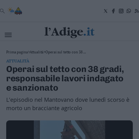
VAI
Cronaca
Prima pagina
>
Attualità
>
Operai sul tetto con 38 ...
Attualità
ATTUALITÀ
Economia
Operai sul tetto con 38 gradi,
Cultura
responsabile lavori indagato
e
Spettacoli
e sanzionato
Salute
e
L'episodio nel Mantovano dove lunedì scorso è
Benessere
morto un bracciante agricolo
Montagna
Tecnologia
Sport
Foto
Video