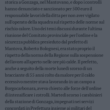
storica a Gonzaga, nel Mantovano, e dopo i controlli
Valsugana
hanno denunciato e sanzionato per 500 euro il
–
Primiero
responsabile lavori della ditta per non aver vigilato
Vallagarina
sull'operato della squadra sul rispetto delle norme sul
Non
rischio calore. Uno dei temi discussi durante l'ultima
–
riunione del Comitato provinciale per l'ordine e la
Sole
sicurezza pubblica presieduto dal prefetto di
Fiemme
Mantova, Roberto Bolognesi, era stato proprio il
–
Fassa
rispetto della norma della Regione sulla sospensione
Giudicarie
del lavoro all'aperto nelle ore più calde. Il prefetto,
–
anche a seguito della morte lunedì scorso di un
Rendena
bracciante di 55 anni colto da malore per il caldo
Alto
eccessivo mentre stava lavorando in un campo a
Adige
Borgocarbonara, aveva chiesto alle forze dell'ordine
–
Südtirol
di intensificare i cotrolli. Martedì scorso i carabinieri
Dolomiti
della stazione di Gonzaga, impegnati nei servizi
concordati in Prefettura insieme ai militari del