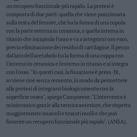
Leggi/Abbonati
un recupero funzionale più rapido. La protesi è
composta di due parti: quella che viene posizionata
Newsletter
sulla testa del femore, che ha la forma di una cupola
con la parte esterna in ceramica, e quella interna in
Bazar
titanio che incapsula l'osso e va a integrarsi con esso,
Casa
previa eliminazione dei residui di cartilagine. Il pezzo
dal lato dell'acetabolo ha la forma di una coppa con
Radio
l'interno in ceramica e l'esterno in titanio e si integra
con l'osso. "In questi casi, la fissazione è press-fit,
Dolomiti
avviene cioè senza cemento, in modo da permettere
alla protesi di integrarsi biologicamente con la
superficie ossea", spiega Camporese. "L'intervento è
Social media
mininvasivo grazie alla tecnica anteriore, che rispetta
maggiormente muscoli e tessuti molli e che può
favorire un recupero funzionale più rapido". (ANSA).