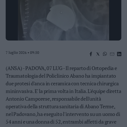
Business
Wire
Territori
Trento
Rovereto
Pergine
Riva
7 luglio 2026 • 09:50
–
Arco
(ANSA) - PADOVA, 07 LUG - Il reparto di Ortopedia e
Basso
Sarca
Traumatologia del Policlinico Abano ha impiantato
–
due protesi d'anca in ceramica con tecnica chirurgica
Ledro
mininvasiva. E' la prima volta in Italia. L'équipe diretta
Lavis
Antonio Camporese, responsabile dell'unità
–
Rotaliana
operativa della struttura sanitaria di Abano Terme,
Valle
nel Padovano, ha eseguito l'intervento su un uomo di
dei
54 anni e una donna di 52, entrambi affetti da grave
Laghi