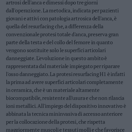
artrosi dell'anca e dimessi dopo tre giorni
Valsugana
dall'operazione. La metodica, indicata per pazienti
–
Primiero
giovani e attivi con patologia artrosica dell'anca, è
Vallagarina
quella del resurfacing che, a differenza della
Non
convenzionale protesi totale d'anca, preserva gran
–
parte della testa e del collo del femore in quanto
Sole
vengono sostituite solo le superfici articolari
Fiemme
danneggiate. L'evoluzione in questo ambito è
–
Fassa
rappresentata dal materiale impiegato per riparare
Giudicarie
l'osso danneggiato. La protesi resurfacing H1 è infatti
–
la prima ad avere superfici articolari completamente
Rendena
in ceramica, che è un materiale altamente
Alto
biocompatibile, resistente all'usura e che non rilascia
Adige
ioni metallici. All'impiego del dispositivo innovativo è
–
Südtirol
abbinata la tecnica mininvasiva di accesso anteriore
Dolomiti
per la collocazione della protesi, che rispetta
maggiormente muscoli e tessuti molli e che favorisce