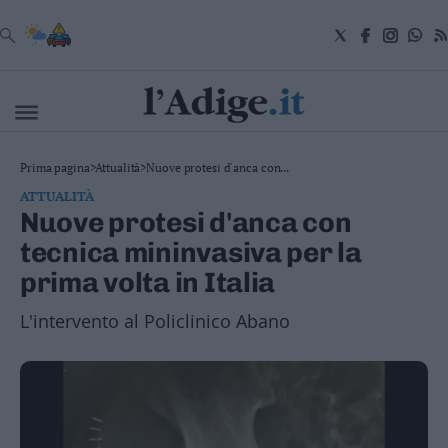
VAI
Cronaca
Prima pagina
>
Attualità
>
Nuove protesi d'anca con...
Attualità
ATTUALITÀ
Economia
Nuove protesi d'anca con
Cultura
tecnica mininvasiva per la
e
Spettacoli
prima volta in Italia
Salute
e
L'intervento al Policlinico Abano
Benessere
Montagna
Tecnologia
Sport
Foto
Video