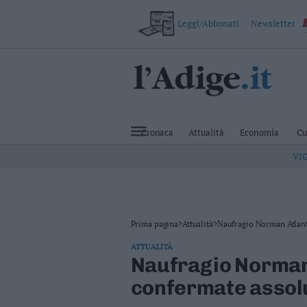
Leggi/Abbonati
Newsletter
VAI
Cronaca
Attualità
Cronaca
Attualità
Economia
Cu
Economia
VI
Cultura
e
Spettacoli
Salute
e
Benessere
Prima pagina
>
Attualità
>
Naufragio Norman Atlanti
Montagna
ATTUALITÀ
Tecnologia
Naufragio Norman 
Sport
confermate assolu
Foto
Video