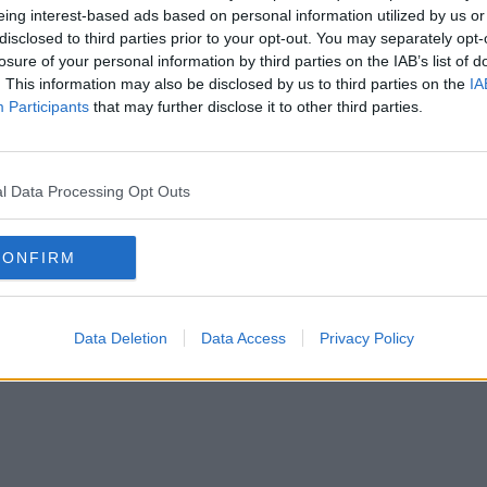
 il campano Gianluca Assante (da 5 anni e 4 mesi a
eing interest-based ads based on personal information utilized by us or
à) e il pugliese Francesco Nardulli (da 3 anni a 2 anni
disclosed to third parties prior to your opt-out. You may separately opt-
losure of your personal information by third parties on the IAB’s list of
. (ANSA).
. This information may also be disclosed by us to third parties on the
IA
Participants
that may further disclose it to other third parties.
l Data Processing Opt Outs
CONFIRM
Data Deletion
Data Access
Privacy Policy