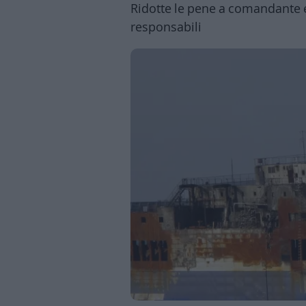
Ridotte le pene a comandante e
Business
Wire
responsabili
Territori
Trento
Rovereto
Pergine
Riva
–
Arco
Basso
Sarca
–
Ledro
Lavis
–
Rotaliana
Valle
dei
Laghi