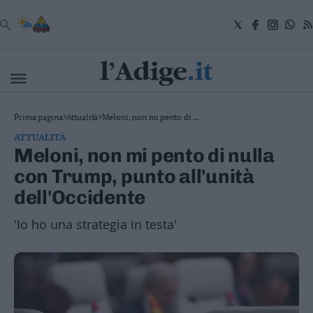
VAI
Cronaca
Prima pagina
>
Attualità
>
Meloni, non mi pento di ...
Attualità
ATTUALITÀ
Economia
Meloni, non mi pento di nulla
Cultura
con Trump, punto all'unità
e
Spettacoli
dell'Occidente
Salute
e
'Io ho una strategia in testa'
Benessere
Montagna
Tecnologia
Sport
Foto
Video