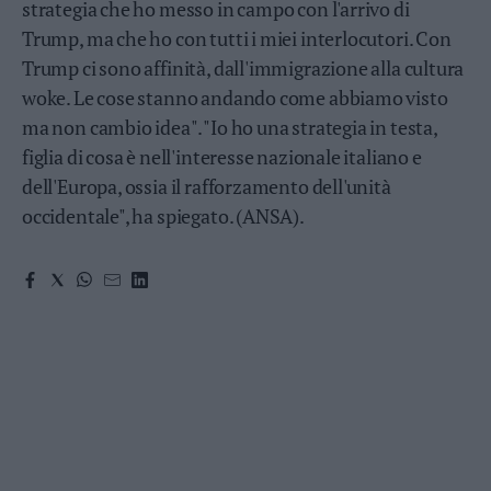
strategia che ho messo in campo con l'arrivo di
Valsugana
Trump, ma che ho con tutti i miei interlocutori. Con
–
Primiero
Trump ci sono affinità, dall'immigrazione alla cultura
Vallagarina
woke. Le cose stanno andando come abbiamo visto
Non
ma non cambio idea". "Io ho una strategia in testa,
–
figlia di cosa è nell'interesse nazionale italiano e
Sole
dell'Europa, ossia il rafforzamento dell'unità
Fiemme
occidentale", ha spiegato. (ANSA).
–
Fassa
Giudicarie
–
Rendena
Alto
Adige
–
Südtirol
Dolomiti