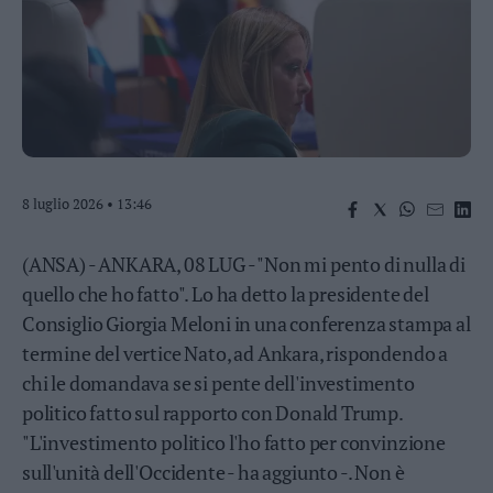
Business
Wire
Territori
Trento
Rovereto
Pergine
Riva
8 luglio 2026 • 13:46
–
Arco
(ANSA) - ANKARA, 08 LUG - "Non mi pento di nulla di
Basso
Sarca
quello che ho fatto". Lo ha detto la presidente del
–
Consiglio Giorgia Meloni in una conferenza stampa al
Ledro
termine del vertice Nato, ad Ankara, rispondendo a
Lavis
chi le domandava se si pente dell'investimento
–
Rotaliana
politico fatto sul rapporto con Donald Trump.
Valle
"L'investimento politico l'ho fatto per convinzione
dei
sull'unità dell'Occidente - ha aggiunto -. Non è
Laghi