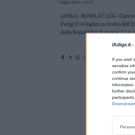
7 luglio 2026 • 13:52
Valsugana
–
(ANSA) - ROMA, 07 LUG - Il presi
Primiero
Parigi il 14 luglio, su invito dell
Vallagarina
della Repubblica francese. Lo si
Non
–
lAdige.it -
Sole
Fiemme
If you wish 
–
sensitive in
Fassa
confirm you
Giudicarie
continue se
–
information 
Rendena
further disc
Alto
participants
Adige
Downstream 
–
Südtirol
Dolomiti
Persona