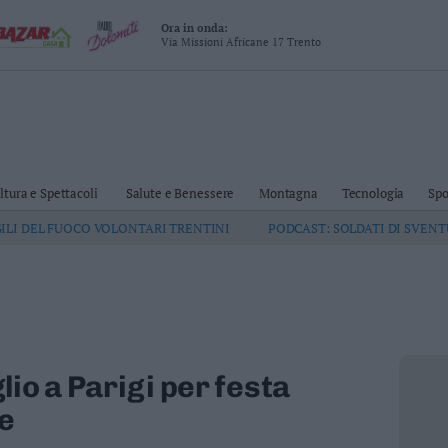
Ora in onda:
Via Missioni Africane 17 Trento
ltura e Spettacoli
Salute e Benessere
Montagna
Tecnologia
Spo
GILI DEL FUOCO VOLONTARI TRENTINI
PODCAST: SOLDATI DI SVEN
glio a Parigi per festa
e