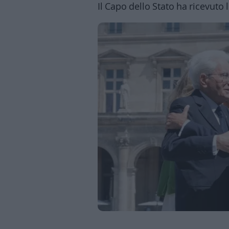
Il Capo dello Stato ha ricevuto l
Business
Wire
Territori
Trento
Rovereto
Pergine
Riva
–
Arco
Basso
Sarca
–
Ledro
Lavis
–
Rotaliana
Valle
dei
Laghi