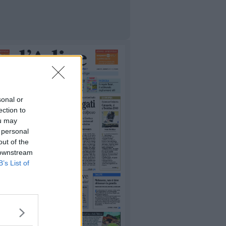
sonal or
ection to
ou may
 personal
out of the
 downstream
B’s List of