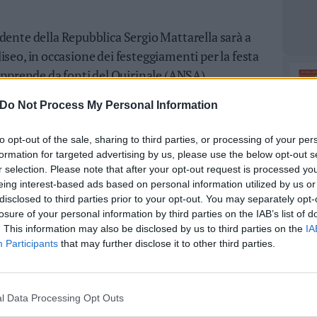
dente della Repubblica Sergio Mattarella sarà a
'Eliseo, in occasione dei festeggiamenti per la festa
 apprende da fonti del Quirinale (ANSA).
Do Not Process My Personal Information
to opt-out of the sale, sharing to third parties, or processing of your per
formation for targeted advertising by us, please use the below opt-out s
r selection. Please note that after your opt-out request is processed y
eing interest-based ads based on personal information utilized by us or
disclosed to third parties prior to your opt-out. You may separately opt-
losure of your personal information by third parties on the IAB’s list of
. This information may also be disclosed by us to third parties on the
IA
Participants
that may further disclose it to other third parties.
l Data Processing Opt Outs