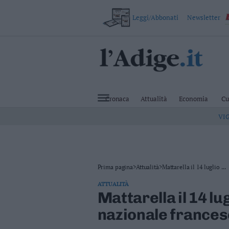
Leggi/Abbonati
Newsletter
VAI
Cronaca
Attualità
Cronaca
Attualità
Economia
Cu
Economia
VI
Cultura
e
Spettacoli
Salute
e
Benessere
Prima pagina
>
Attualità
>
Mattarella il 14 luglio ...
Montagna
ATTUALITÀ
Tecnologia
Mattarella il 14 lu
Sport
nazionale frances
Foto
Video