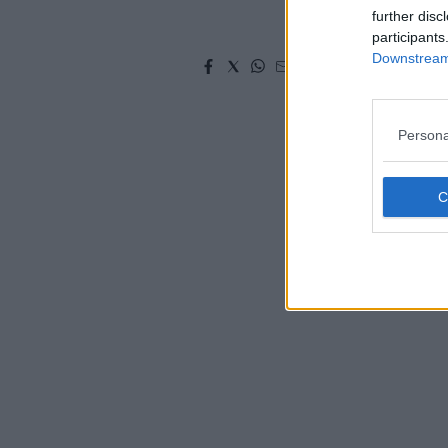
Leggi/Abbonati
further disc
participants
Downstream 
Newsletter
Bazar
Persona
Casa
Radio
Dolomiti
Social media