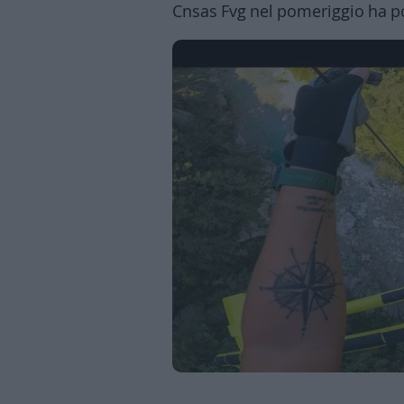
Cnsas Fvg nel pomeriggio ha por
Business
Wire
Territori
Trento
Rovereto
Pergine
Riva
–
Arco
Basso
Sarca
–
Ledro
Lavis
–
Rotaliana
Valle
dei
Laghi