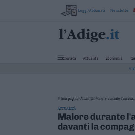
Leggi/Abbonati
Newsletter
VAI
Cronaca
Attualità
Cronaca
Attualità
Economia
Cu
Economia
VI
Cultura
e
Spettacoli
Salute
e
Benessere
Prima pagina
>
Attualità
>
Malore durante l'ascesa,..
Montagna
ATTUALITÀ
Tecnologia
Malore durante l'
Sport
davanti la compagn
Foto
Video