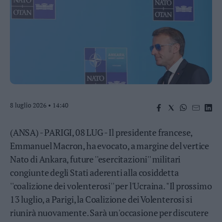
Business
Wire
Territori
Trento
Rovereto
Pergine
Riva
–
8 luglio 2026 • 14:40
Arco
Basso
Sarca
(ANSA) - PARIGI, 08 LUG - Il presidente francese,
–
Emmanuel Macron, ha evocato, a margine del vertice
Ledro
Nato di Ankara, future ''esercitazioni'' militari
Lavis
congiunte degli Stati aderenti alla cosiddetta
–
Rotaliana
''coalizione dei volenterosi'' per l'Ucraina. "Il prossimo
Valle
13 luglio, a Parigi, la Coalizione dei Volenterosi si
dei
riunirà nuovamente. Sarà un'occasione per discutere
Laghi