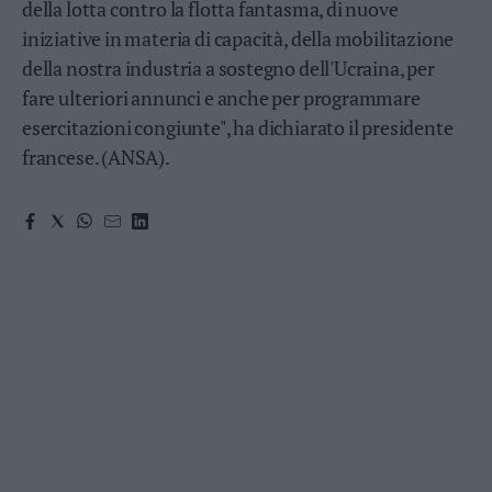
della lotta contro la flotta fantasma, di nuove
Valsugana
iniziative in materia di capacità, della mobilitazione
–
Primiero
della nostra industria a sostegno dell'Ucraina, per
Vallagarina
fare ulteriori annunci e anche per programmare
Non
esercitazioni congiunte", ha dichiarato il presidente
–
francese. (ANSA).
Sole
Fiemme
–
Fassa
Giudicarie
–
Rendena
Alto
Adige
–
Südtirol
Dolomiti