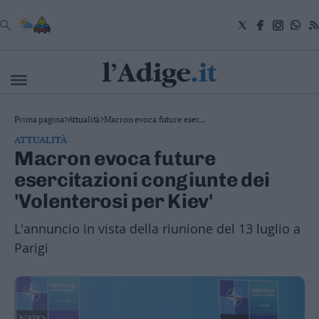
VAI
Cronaca
Prima pagina
>
Attualità
>
Macron evoca future eser...
Attualità
ATTUALITÀ
Economia
Macron evoca future
Cultura
esercitazioni congiunte dei
e
Spettacoli
'Volenterosi per Kiev'
Salute
e
L'annuncio in vista della riunione del 13 luglio a
Benessere
Parigi
Montagna
Tecnologia
Sport
Foto
Video