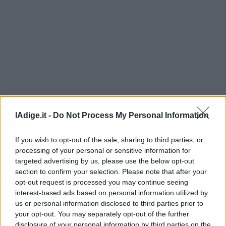
Leggi/Abbonati
Newsletter
Bazar
Casa
Radio
lAdige.it -
Do Not Process My Personal Information
Dolomiti
If you wish to opt-out of the sale, sharing to third parties, or
processing of your personal or sensitive information for
targeted advertising by us, please use the below opt-out
Social media
section to confirm your selection. Please note that after your
opt-out request is processed you may continue seeing
interest-based ads based on personal information utilized by
us or personal information disclosed to third parties prior to
your opt-out. You may separately opt-out of the further
disclosure of your personal information by third parties on the