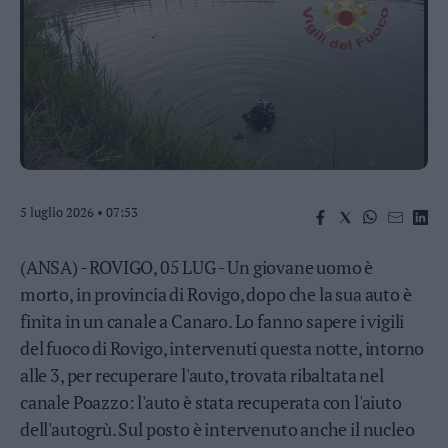
Business
Wire
Territori
Trento
Rovereto
Pergine
Riva
–
5 luglio 2026 • 07:53
Arco
Basso
Sarca
(ANSA) - ROVIGO, 05 LUG - Un giovane uomo è
–
morto, in provincia di Rovigo, dopo che la sua auto è
Ledro
finita in un canale a Canaro. Lo fanno sapere i vigili
Lavis
del fuoco di Rovigo, intervenuti questa notte, intorno
–
Rotaliana
alle 3, per recuperare l'auto, trovata ribaltata nel
Valle
canale Poazzo: l'auto è stata recuperata con l'aiuto
dei
dell'autogrù. Sul posto è intervenuto anche il nucleo
Laghi