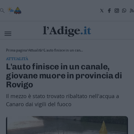
VAI
Cronaca
Prima pagina
>
Attualità
>
L'auto finisce in un can...
Attualità
ATTUALITÀ
Economia
L'auto finisce in un canale,
Cultura
giovane muore in provincia di
e
Spettacoli
Rovigo
Salute
e
Il mezzo è stato trovato ribaltato nell'acqua a
Benessere
Canaro dai vigili del fuoco
Montagna
Tecnologia
Sport
Foto
Video