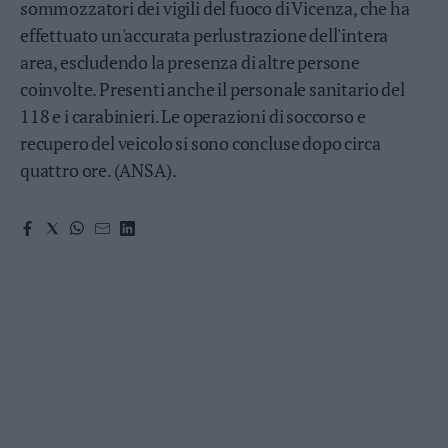
sommozzatori dei vigili del fuoco di Vicenza, che ha
Valsugana
effettuato un'accurata perlustrazione dell'intera
–
Primiero
area, escludendo la presenza di altre persone
Vallagarina
coinvolte. Presenti anche il personale sanitario del
Non
118 e i carabinieri. Le operazioni di soccorso e
–
recupero del veicolo si sono concluse dopo circa
Sole
quattro ore. (ANSA).
Fiemme
–
Fassa
Giudicarie
–
Rendena
Alto
Adige
–
Südtirol
Dolomiti