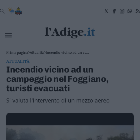
VAI
Cronaca
Prima pagina
>
Attualità
>
Incendio vicino ad un ca...
Attualità
ATTUALITÀ
Economia
Incendio vicino ad un
Cultura
campeggio nel Foggiano,
e
Spettacoli
turisti evacuati
Salute
e
Si valuta l'intervento di un mezzo aereo
Benessere
Montagna
Tecnologia
Sport
Foto
Video