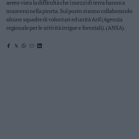
aereo vista la difficoltà che i mezzi di terra hanno a
Valsugana
muoversi nella pineta. Sul posto stanno collaborando
–
Primiero
alcune squadre di volontari ed unità Arif (Agenzia
Vallagarina
regionale per le attività irrigue e forestali). (ANSA).
Non
–
Sole
Fiemme
–
Fassa
Giudicarie
–
Rendena
Alto
Adige
–
Südtirol
Dolomiti