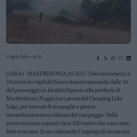
Business
Wire
Territori
Trento
Rovereto
Pergine
Riva
5 luglio 2026 • 16:35
–
Arco
(ANSA) - MANFREDONIA, 05 LUG - Dieci automezzi e
Basso
Sarca
24 unità dei vigili del fuoco stanno operando dalle 16
–
del pomeriggio in località Siponto alla periferia di
Ledro
Manfredonia (Foggia) nei pressi del Camping Lido
Lavis
Salpi, per incendi di sterpaglie e pineta
–
Rotaliana
immediatamente a ridosso del campeggio. Nella
Valle
struttura sono ospitati circa 100 turisti che sono stati
dei
fatti evacuare. Si sta valutando l'impiego di un mezzo
Laghi