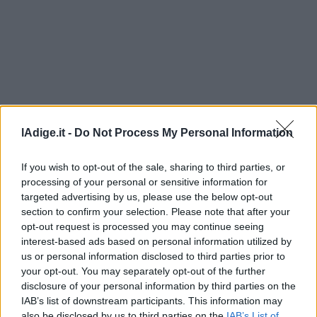
Leggi/Abbonati
Newsletter
Bazar
Casa
lAdige.it -
Do Not Process My Personal Information
Radio
Dolomiti
If you wish to opt-out of the sale, sharing to third parties, or
processing of your personal or sensitive information for
targeted advertising by us, please use the below opt-out
section to confirm your selection. Please note that after your
opt-out request is processed you may continue seeing
Social media
interest-based ads based on personal information utilized by
us or personal information disclosed to third parties prior to
your opt-out. You may separately opt-out of the further
disclosure of your personal information by third parties on the
IAB’s list of downstream participants. This information may
also be disclosed by us to third parties on the
IAB’s List of