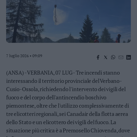
Business
Wire
Territori
Trento
Rovereto
Pergine
Riva
7 luglio 2026 • 09:09
–
Arco
(ANSA) - VERBANIA, 07 LUG - Tre incendi stanno
Basso
Sarca
interessando il territorio provinciale del Verbano-
–
Cusio-Ossola, richiedendo l'intervento dei vigili del
Ledro
fuoco e del corpo dell'antincendio boschivo
Lavis
piemontese, oltre che l'utilizzo complessivamente di
–
tre elicotteri regionali, sei Canadair della flotta aerea
Rotaliana
dello Stato e un elicottero dei vigili del fuoco. La
Valle
dei
situazione più critica è a Premosello Chiovenda, dove
Laghi