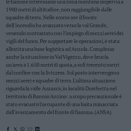
le fiamme interessano una zona montana impervia a
Valsugana
1900 metri di altitudine, non raggiungibile dalle
–
squadre di terra. Nelle scorse ore il fronte
Primiero
dell'incendio ha avanzato verso la val Grande,
Vallagarina
venendo contrastato con l'impiego di mezzi aerei dei
Non
–
vigili del fuoco. Per supportare le operazioni, è stata
Sole
allestita una base logistica ad Anzola. Complessa
Fiemme
anche la situazione in Val Vigezzo, dove brucia
–
un'area a 1.650 metri di quota, a soli trecento metri
Fassa
dal confine con la Svizzera. Sul posto intervengono
Giudicarie
–
mezzi aerei e squadre di terra. L'ultima situazione
Rendena
riguarda la valle Anzasca, in località Dorchetta nel
Alto
territorio di Bannio Anzino: a scopo precauzionale è
Adige
stato evacuato l'occupante di una baita minacciata
–
Südtirol
dall'avanzamento del fronte di fiamma. (ANSA).
Dolomiti