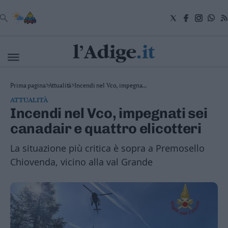
VAI
Cronaca
Prima pagina
>
Attualità
>
Incendi nel Vco, impegna...
Attualità
ATTUALITÀ
Economia
Incendi nel Vco, impegnati sei
Cultura
canadair e quattro elicotteri
e
Spettacoli
La situazione più critica è sopra a Premosello
Salute
e
Chiovenda, vicino alla val Grande
Benessere
Montagna
Tecnologia
Sport
Foto
Video