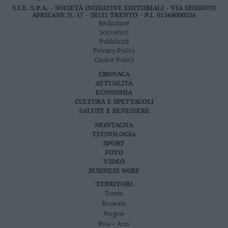
S.I.E. S.P.A. - SOCIETÀ INIZIATIVE EDITORIALI - VIA MISSIONI
AFRICANE N. 17 - 38121 TRENTO - P.I. 01568000226
Redazione
Scriveteci
Pubblicità
Privacy Policy
Cookie Policy
CRONACA
ATTUALITÀ
ECONOMIA
CULTURA E SPETTACOLI
SALUTE E BENESSERE
MONTAGNA
TECNOLOGIA
SPORT
FOTO
VIDEO
BUSINESS WIRE
TERRITORI
Trento
Rovereto
Pergine
Riva – Arco