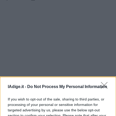
Leggi/Abbonati
Newsletter
Bazar
Casa
Radio
Dolomiti
lAdige.it -
Do Not Process My Personal Information
Social media
If you wish to opt-out of the sale, sharing to third parties, or
processing of your personal or sensitive information for
targeted advertising by us, please use the below opt-out
section to confirm your selection. Please note that after your