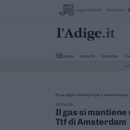
Leggi/Abbonati
Newsletter
VAI
Cronaca
Attualità
Cronaca
Attualità
Economia
Cu
Economia
VI
Cultura
e
Spettacoli
Salute
e
Benessere
Prima pagina
>
Attualità
>
Il gas si mantiene sopra..
Montagna
ATTUALITÀ
Tecnologia
Il gas si mantiene 
Sport
Ttf di Amsterdam
Foto
Video