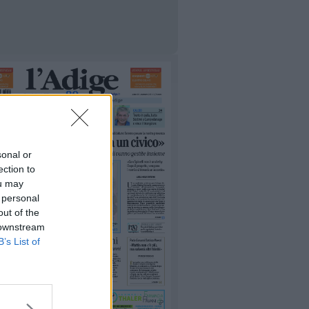
sonal or
ection to
ou may
 personal
out of the
 downstream
B’s List of