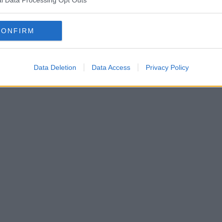
l Data Processing Opt Outs
CONFIRM
Data Deletion
Data Access
Privacy Policy