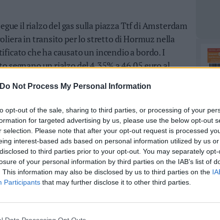
ue il rialzo del gas sulla piazza Ttf di Amsterdam
oliera in transito per lo stretto di Hormuz nella
ificato che ha causato un incendio a bordo. I
sto segnano un rialzo del 4,35% a 46,05 euro al
Do Not Process My Personal Information
to opt-out of the sale, sharing to third parties, or processing of your per
formation for targeted advertising by us, please use the below opt-out s
r selection. Please note that after your opt-out request is processed y
eing interest-based ads based on personal information utilized by us or
disclosed to third parties prior to your opt-out. You may separately opt-
losure of your personal information by third parties on the IAB’s list of
. This information may also be disclosed by us to third parties on the
IA
Participants
that may further disclose it to other third parties.