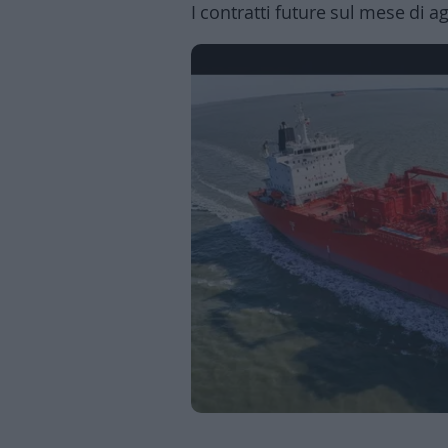
I contratti future sul mese di 
Business
Wire
Territori
Trento
Rovereto
Pergine
Riva
–
Arco
Basso
Sarca
–
Ledro
Lavis
–
Rotaliana
Valle
dei
Laghi