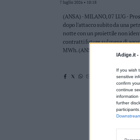
7 luglio 2026 • 10:18
Valsugana
–
(ANSA) - MILANO, 07 LUG - Proseg
Primiero
dopo l'attacco subito da una petr
Vallagarina
notte con un proiettile non ident
Non
contratti future sul mese di ago
–
Sole
MWh. (ANSA).
lAdige.it -
Fiemme
–
Fassa
If you wish 
sensitive in
Giudicarie
confirm you
–
continue se
Rendena
information 
Alto
further disc
Adige
participants
–
Downstream 
Südtirol
Dolomiti