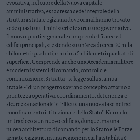
evocativa, nel cuore della Nuova capitale
Valsugana
amministrativa, essa stessa sede integrale della
–
Primiero
struttura statale egiziana dove ormai hanno trovato
Vallagarina
sede quasi tutti i ministeri e le strutture governative.
Non
Il nuovo quartier generale comprende 13 aree ed
–
edifici principali, si estende su un'area di circa 90 mila
Sole
chilometri quadrati, con circa 5 chilometri quadrati di
Fiemme
superficie. Comprende anche una Accademia militare
–
Fassa
e moderni sistemi di comando, controllo e
Giudicarie
comunicazione. Si tratta - si legge sulla stampa
–
statale - "di un progetto sovrano concepito attorno a
Rendena
prontezza operativa, coordinamento, deterrenza e
Alto
sicurezza nazionale" e "riflette una nuova fase nel nel
Adige
coordinamento istituzionale dello Stato". Non solo
–
Südtirol
un trasloco a un nuovo edificio, dunque, ma una
Dolomiti
nuova architettura di comando per lo Stato e le Forze
armate egiziane, in una regione in cui l'instabilità è