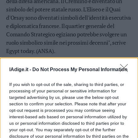
della difesa americana. Il Cremlino è diventato un
simbolo del potere statale russo. L'Eliseo e il Quai
d'Orsay sono diventati simboli dell'identità esecutiva
e diplomatica francese. Il quartier generale del
Comando Strategico egiziano potrebbe svolgere un
ruolo simbolico simile nei prossimi decenni", scrive
Egypt today. (ANSA).
lAdige.it -
Do Not Process My Personal Information
If you wish to opt-out of the sale, sharing to third parties, or
processing of your personal or sensitive information for
targeted advertising by us, please use the below opt-out
section to confirm your selection. Please note that after your
opt-out request is processed you may continue seeing
interest-based ads based on personal information utilized by
us or personal information disclosed to third parties prior to
your opt-out. You may separately opt-out of the further
disclosure of your personal information by third parties on the