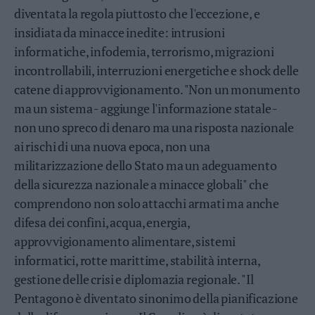
Leggi/Abbonati
diventata la regola piuttosto che l'eccezione, e
insidiata da minacce inedite: intrusioni
Newsletter
informatiche, infodemia, terrorismo, migrazioni
incontrollabili, interruzioni energetiche e shock delle
Bazar
catene di approvvigionamento. "Non un monumento
Casa
ma un sistema - aggiunge l'informazione statale -
non uno spreco di denaro ma una risposta nazionale
Radio
ai rischi di una nuova epoca, non una
militarizzazione dello Stato ma un adeguamento
Dolomiti
della sicurezza nazionale a minacce globali" che
comprendono non solo attacchi armati ma anche
difesa dei confini, acqua, energia,
Social media
approvvigionamento alimentare, sistemi
informatici, rotte marittime, stabilità interna,
gestione delle crisi e diplomazia regionale. "Il
Pentagono è diventato sinonimo della pianificazione