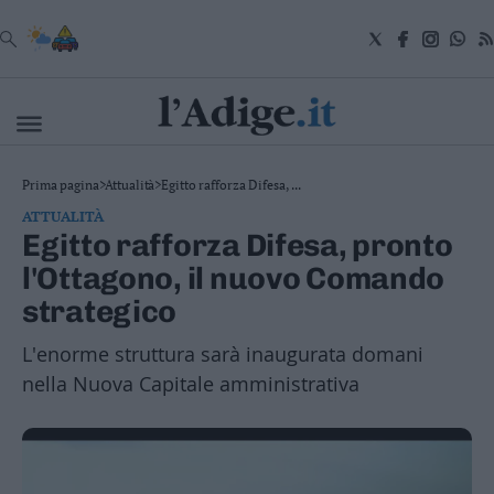
VAI
Cronaca
Prima pagina
>
Attualità
>
Egitto rafforza Difesa, ...
Attualità
ATTUALITÀ
Economia
Egitto rafforza Difesa, pronto
Cultura
l'Ottagono, il nuovo Comando
e
Spettacoli
strategico
Salute
e
L'enorme struttura sarà inaugurata domani
Benessere
nella Nuova Capitale amministrativa
Montagna
Tecnologia
Sport
Foto
Video