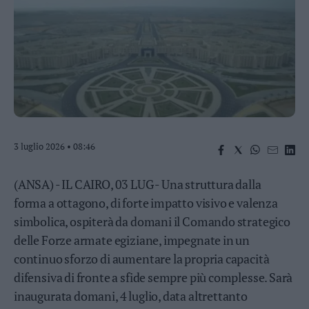
Business
Wire
Territori
Trento
Rovereto
Pergine
Riva
–
3 luglio 2026 • 08:46
Arco
Basso
Sarca
(ANSA) - IL CAIRO, 03 LUG - Una struttura dalla
–
forma a ottagono, di forte impatto visivo e valenza
Ledro
simbolica, ospiterà da domani il Comando strategico
Lavis
delle Forze armate egiziane, impegnate in un
–
Rotaliana
continuo sforzo di aumentare la propria capacità
Valle
difensiva di fronte a sfide sempre più complesse. Sarà
dei
inaugurata domani, 4 luglio, data altrettanto
Laghi