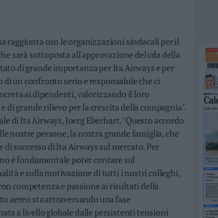
a raggiunta con le organizzazioni sindacali per il
che sarà sottoposta all'approvazione del cda della
tato di grande importanza per Ita Airways e per
to di un confronto serio e responsabile che ci
creta ai dipendenti, valorizzando il loro
e di grande rilievo per la crescita della compagnia".
rale di Ita Airways, Joerg Eberhart. "Questo accordo
e nostre persone, la nostra grande famiglia, che
e di successo di Ita Airways sul mercato. Per
dono è fondamentale poter contare sul
ità e sulla motivazione di tutti i nostri colleghi,
on competenza e passione ai risultati della
rto aereo sta attraversando una fase
ta a livello globale dalle persistenti tensioni