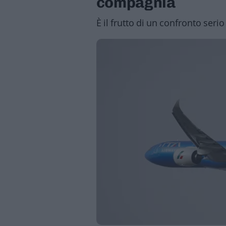
compagnia
Business
Wire
È il frutto di un confronto seri
Territori
Trento
Rovereto
Pergine
Riva
–
Arco
Basso
Sarca
–
Ledro
Lavis
–
Rotaliana
Valle
dei
Laghi