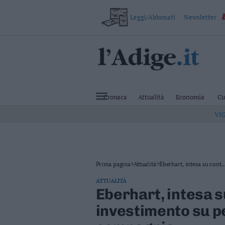
Leggi/Abbonati
Newsletter
VAI
Cronaca
Attualità
Cronaca
Attualità
Economia
Cu
Economia
VI
Cultura
e
Spettacoli
Salute
e
Benessere
Prima pagina
>
Attualità
>
Eberhart, intesa su cont..
Montagna
ATTUALITÀ
Tecnologia
Eberhart, intesa su
Sport
investimento su p
Foto
Video