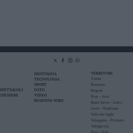
TERRITORI
MONTAGNA
TECNOLOGIA
Trento
SPORT
Rovereto
 SPETTACOLI
FOTO
Pergine
BENESSERE
VIDEO
Riva – Arco
BUSINESS WIRE
Basso Sarca – Ledro
Lavis – Rotaliana
Valle dei Laghi
Valsugana – Primiero
Vallagarina
Non – Sole