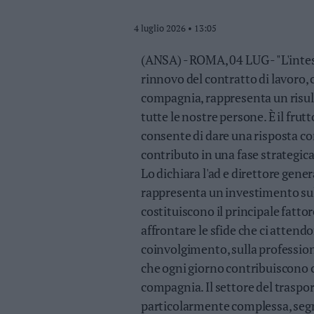
Valsugana
–
4 luglio 2026 • 13:05
Primiero
(ANSA) - ROMA, 04 LUG - "L'intes
Vallagarina
rinnovo del contratto di lavoro, 
Non
–
compagnia, rappresenta un risul
Sole
tutte le nostre persone. È il frut
Fiemme
consente di dare una risposta con
–
contributo in una fase strategica 
Fassa
Lo dichiara l'ad e direttore gene
Giudicarie
–
rappresenta un investimento sull
Rendena
costituiscono il principale fattor
Alto
affrontare le sfide che ci atten
Adige
coinvolgimento, sulla professional
–
Südtirol
che ogni giorno contribuiscono c
Dolomiti
compagnia. Il settore del traspo
particolarmente complessa, segna