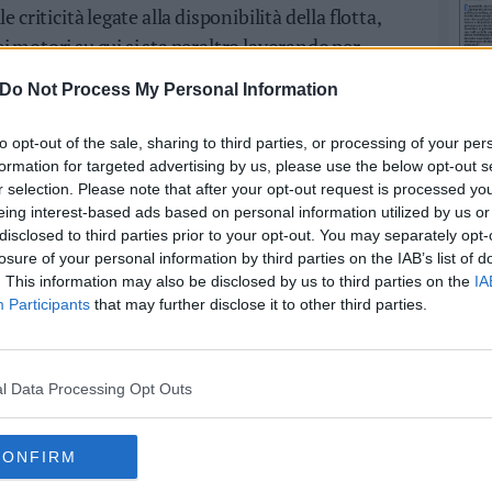
 criticità legate alla disponibilità della flotta,
 motori su cui si sta peraltro lavorando per
ve. In questo contesto è stato fondamentale dare
Do Not Process My Personal Information
persone, affinché possano continuare a essere
cita e trasformazione di Ita Airways e del
to opt-out of the sale, sharing to third parties, or processing of your per
ivi industriali. La revisione del trattamento
formation for targeted advertising by us, please use the below opt-out s
r selection. Please note that after your opt-out request is processed y
ssario. Ma credo che anche, a maggior ragione, le
eing interest-based ads based on personal information utilized by us or
ellbeing previste dalle intese raggiunte abbiano un
disclosed to third parties prior to your opt-out. You may separately opt-
tenibile e duraturo, perché investono sulla qualità
losure of your personal information by third parties on the IAB’s list of
omini, sul loro coinvolgimento e sulla capacità della
. This information may also be disclosed by us to third parties on the
IA
Participants
that may further disclose it to other third parties.
loro. Desidero ringraziare tutte le organizzazioni
bilità dimostrato durante il confronto e lo staff Ita
 volta completato l'iter di approvazione da parte
l Data Processing Opt Outs
terà un ulteriore tassello del percorso di sviluppo
 della nostra integrazione nel Gruppo Lufthansa".
CONFIRM