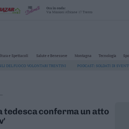
Ora in onda:
Via Missioni Africane 17 Trento
ltura e Spettacoli
Salute e Benessere
Montagna
Tecnologia
Spo
GILI DEL FUOCO VOLONTARI TRENTINI
PODCAST: SOLDATI DI SVEN
..
a tedesca conferma un atto
v'