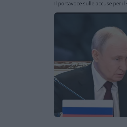
Il portavoce sulle accuse per i
Business
Wire
Territori
Trento
Rovereto
Pergine
Riva
–
Arco
Basso
Sarca
–
Ledro
Lavis
–
Rotaliana
Valle
dei
Laghi