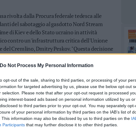
a rivolta dalla Procura federale tedesca alle
ndanti del sabotaggio al gasdotto Nord Stream
me di Kiev e dello Stato ucraino in attività
tico contro un'infrastruttura critica dell'Unione
ce del Cremlino, Dmitry Peskov. "Questa decisione
rmato le informazioni di cui eravamo in possesso
esta storia", ha aggiunto Peskov, citato dalla Tass.
Do Not Process My Personal Information
to opt-out of the sale, sharing to third parties, or processing of your per
formation for targeted advertising by us, please use the below opt-out s
r selection. Please note that after your opt-out request is processed y
eing interest-based ads based on personal information utilized by us or
disclosed to third parties prior to your opt-out. You may separately opt-
losure of your personal information by third parties on the IAB’s list of
. This information may also be disclosed by us to third parties on the
IA
Participants
that may further disclose it to other third parties.