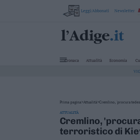
Leggi/Abbonati
Newsletter
VAI
Cronaca
Attualità
Cronaca
Attualità
Economia
Cu
Economia
VI
Cultura
e
Spettacoli
Salute
e
Benessere
Prima pagina
>
Attualità
>
Cremlino, 'procura tedes.
Montagna
ATTUALITÀ
Tecnologia
Cremlino, 'procur
Sport
terroristico di Kie
Foto
Video