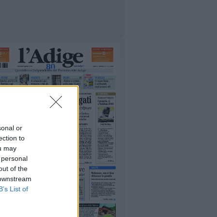
sonal or
ection to
ou may
 personal
out of the
 downstream
B’s List of