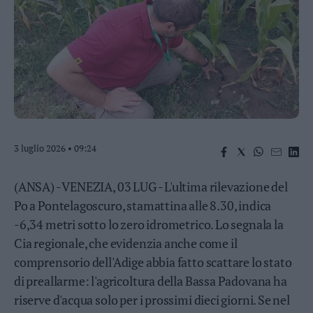
Business
Wire
Territori
Trento
Rovereto
Pergine
Riva
–
3 luglio 2026 • 09:24
Arco
Basso
Sarca
(ANSA) - VENEZIA, 03 LUG - L'ultima rilevazione del
–
Po a Pontelagoscuro, stamattina alle 8.30, indica
Ledro
-6,34 metri sotto lo zero idrometrico. Lo segnala la
Lavis
Cia regionale, che evidenzia anche come il
–
Rotaliana
comprensorio dell'Adige abbia fatto scattare lo stato
Valle
di preallarme: l'agricoltura della Bassa Padovana ha
dei
riserve d'acqua solo per i prossimi dieci giorni. Se nel
Laghi