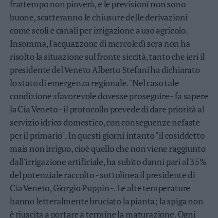
frattempo non pioverà, e le previsioni non sono
Valsugana
buone, scatteranno le chiusure delle derivazioni
–
Primiero
come scoli e canali per irrigazione a uso agricolo.
Vallagarina
Insomma, l'acquazzone di mercoledì sera non ha
Non
risolto la situazione sul fronte siccità, tanto che ieri il
–
presidente del Veneto Alberto Stefani ha dichiarato
Sole
lo stato di emergenza regionale. "Nel caso tale
Fiemme
condizione sfavorevole dovesse proseguire - fa sapere
–
Fassa
la Cia Veneto - il protocollo prevede di dare priorità al
Giudicarie
servizio idrico domestico, con conseguenze nefaste
–
per il primario". In questi giorni intanto "il cosiddetto
Rendena
mais non irriguo, cioè quello che non viene raggiunto
Alto
dall'irrigazione artificiale, ha subìto danni pari al 35%
Adige
del potenziale raccolto - sottolinea il presidente di
–
Südtirol
Cia Veneto, Giorgio Puppin -. Le alte temperature
Dolomiti
hanno letteralmente bruciato la pianta; la spiga non
è riuscita a portare a termine la maturazione. Ogni