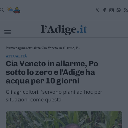
VAI
Cronaca
Prima pagina
>
Attualità
>
Cia Veneto in allarme, P...
Attualità
ATTUALITÀ
Economia
Cia Veneto in allarme, Po
Cultura
sotto lo zero e l'Adige ha
e
Spettacoli
acqua per 10 giorni
Salute
e
Gli agricoltori, 'servono piani ad hoc per
Benessere
situazioni come questa'
Montagna
Tecnologia
Sport
Foto
Video