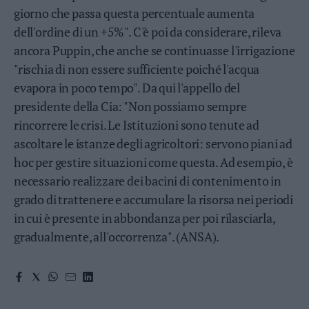
Leggi/Abbonati
giorno che passa questa percentuale aumenta
dell'ordine di un +5%". C'è poi da considerare, rileva
Newsletter
ancora Puppin, che anche se continuasse l'irrigazione
"rischia di non essere sufficiente poiché l'acqua
Bazar
evapora in poco tempo". Da qui l'appello del
Casa
presidente della Cia: "Non possiamo sempre
rincorrere le crisi. Le Istituzioni sono tenute ad
Radio
ascoltare le istanze degli agricoltori: servono piani ad
hoc per gestire situazioni come questa. Ad esempio, è
Dolomiti
necessario realizzare dei bacini di contenimento in
grado di trattenere e accumulare la risorsa nei periodi
in cui è presente in abbondanza per poi rilasciarla,
Social media
gradualmente, all'occorrenza". (ANSA).