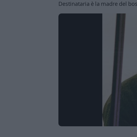
Destinataria è la madre del bos
Business
Wire
Territori
Trento
Rovereto
Pergine
Riva
–
Arco
Basso
Sarca
–
Ledro
Lavis
–
Rotaliana
Valle
dei
Laghi