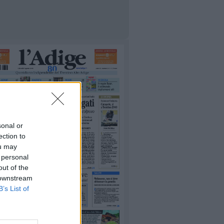
sonal or
ection to
ou may
 personal
out of the
 downstream
B’s List of