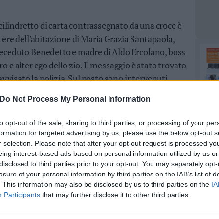
ilindretto di carta contrassegnato da una croce è
ttere dell'abitazione di Maria Grazia Santapaola,
 deceduto Benedetto e madre di Aldo Ercolano, boss
o e alter ego dello zio. Il messaggio è stato trovato
visato la polizia. Sul posto sono intervenuti
 della Squadra mobile della Questura, che indagano
Do Not Process My Personal Information
atrice aggiunta Agata Santanocito. (ANSA).
to opt-out of the sale, sharing to third parties, or processing of your per
formation for targeted advertising by us, please use the below opt-out s
r selection. Please note that after your opt-out request is processed y
eing interest-based ads based on personal information utilized by us or
disclosed to third parties prior to your opt-out. You may separately opt-
losure of your personal information by third parties on the IAB’s list of
. This information may also be disclosed by us to third parties on the
IA
Participants
that may further disclose it to other third parties.