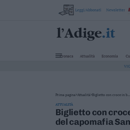
Leggi/Abbonati
Newsletter
VAI
Cronaca
Attualità
Cronaca
Attualità
Economia
Cu
Economia
VI
Cultura
e
Spettacoli
Salute
e
Benessere
Prima pagina
>
Attualità
>
Biglietto con croce in b..
Montagna
ATTUALITÀ
Tecnologia
Biglietto con croce
Sport
del capomafia Sa
Foto
Video