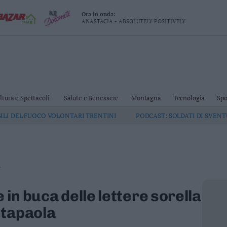
Ora in onda:
ANASTACIA - ABSOLUTELY POSITIVELY
ltura e Spettacoli
Salute e Benessere
Montagna
Tecnologia
Spo
GILI DEL FUOCO VOLONTARI TRENTINI
PODCAST: SOLDATI DI SVEN
.
 in buca delle lettere sorella
ntapaola