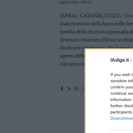
7 luglio 2026 • 09:22
Valsugana
–
(ANSA) - CATANIA, 07 LUG - Un c
Primiero
stato trovato nella buca delle le
Vallagarina
sorella dello storico capomafia
Non
detenuto ritenuto il braccio destr
–
Sole
da alcuni condomini che hanno av
Fiemme
agenti delle Volanti e poi quelli
–
lAdige.it -
sul caso coordinati dalla procur
Fassa
Giudicarie
If you wish 
–
sensitive in
Rendena
confirm you
Alto
continue se
Adige
information 
–
further disc
Südtirol
participants
Downstream 
Dolomiti