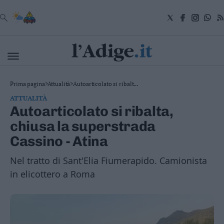
VAI
Cronaca
Prima pagina
>
Attualità
>
Autoarticolato si ribalt...
Attualità
ATTUALITÀ
Economia
Autoarticolato si ribalta,
Cultura
chiusa la superstrada
e
Spettacoli
Cassino - Atina
Salute
e
Nel tratto di Sant'Elia Fiumerapido. Camionista
Benessere
in elicottero a Roma
Montagna
Tecnologia
Sport
Foto
Video