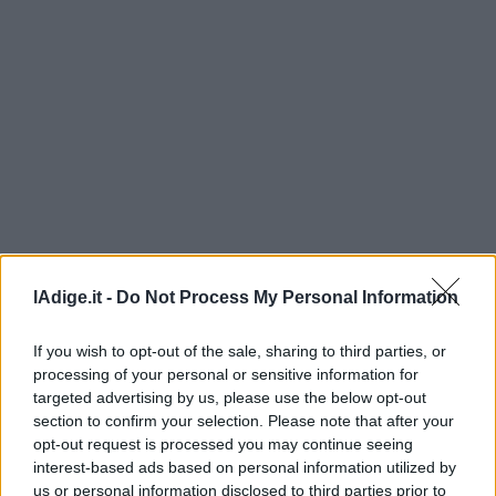
Leggi/Abbonati
Newsletter
Bazar
Casa
Radio
Dolomiti
lAdige.it -
Do Not Process My Personal Information
If you wish to opt-out of the sale, sharing to third parties, or
Social media
processing of your personal or sensitive information for
targeted advertising by us, please use the below opt-out
section to confirm your selection. Please note that after your
opt-out request is processed you may continue seeing
interest-based ads based on personal information utilized by
us or personal information disclosed to third parties prior to