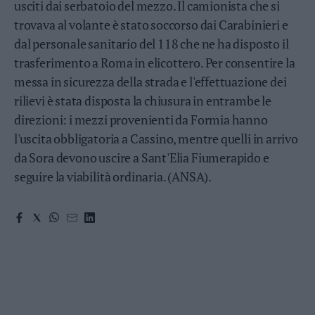
usciti dai serbatoio del mezzo. Il camionista che si
Valsugana
trovava al volante è stato soccorso dai Carabinieri e
–
Primiero
dal personale sanitario del 118 che ne ha disposto il
Vallagarina
trasferimento a Roma in elicottero. Per consentire la
Non
messa in sicurezza della strada e l'effettuazione dei
–
rilievi è stata disposta la chiusura in entrambe le
Sole
direzioni: i mezzi provenienti da Formia hanno
Fiemme
l'uscita obbligatoria a Cassino, mentre quelli in arrivo
–
Fassa
da Sora devono uscire a Sant'Elia Fiumerapido e
Giudicarie
seguire la viabilità ordinaria. (ANSA).
–
Rendena
Alto
Adige
–
Südtirol
Dolomiti