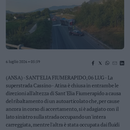
Business
Wire
Territori
Trento
Rovereto
Pergine
Riva
–
6 luglio 2026 • 05:59
Arco
Basso
Sarca
(ANSA) - SANT'ELIA FIUMERAPIDO, 06 LUG - La
–
superstrada Cassino - Atina è chiusa in entrambe le
Ledro
direzioni all'altezza di Sant'Elia Fiumerapido a causa
Lavis
del ribaltamento di un autoarticolato che, per cause
–
Rotaliana
ancora in corso di accertamento, si è adagiato con il
Valle
lato sinistro sulla strada occupando un'intera
dei
carreggiata, mentre l'altra è stata occupata dai fluidi
Laghi