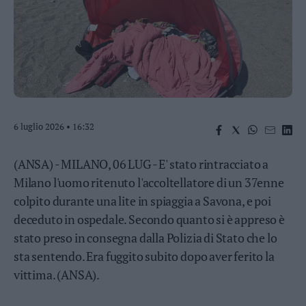
Business
Wire
Territori
Trento
Rovereto
Pergine
Riva
6 luglio 2026 • 16:32
–
Arco
(ANSA) - MILANO, 06 LUG - E' stato rintracciato a
Basso
Sarca
Milano l'uomo ritenuto l'accoltellatore di un 37enne
–
colpito durante una lite in spiaggia a Savona, e poi
Ledro
deceduto in ospedale. Secondo quanto si è appreso è
Lavis
stato preso in consegna dalla Polizia di Stato che lo
–
Rotaliana
sta sentendo. Era fuggito subito dopo aver ferito la
Valle
vittima. (ANSA).
dei
Laghi