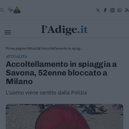
VAI
Cronaca
Prima pagina
>
Attualità
>
Accoltellamento in spiag...
Attualità
ATTUALITÀ
Economia
Accoltellamento in spiaggia a
Cultura
Savona, 52enne bloccato a
e
Spettacoli
Milano
Salute
e
L'uomo viene sentito dalla Polizia
Benessere
Montagna
Tecnologia
Sport
Foto
Video