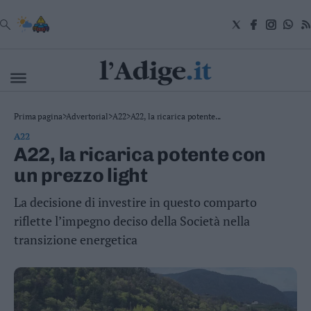
VAI
Cronaca
Prima pagina
>
Advertorial
>
A22
>
A22, la ricarica potente...
Attualità
A22
Economia
A22, la ricarica potente con
Cultura
un prezzo light
e
Spettacoli
La decisione di investire in questo comparto
Salute
e
riflette l’impegno deciso della Società nella
Benessere
transizione energetica
Montagna
Tecnologia
Sport
Foto
Video