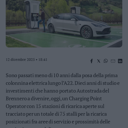
Business
Wire
Territori
Trento
Rovereto
Pergine
Riva
–
12 dicembre 2025 • 18:41
Arco
Basso
Sono passati meno di 10 anni dalla posa della prima
Sarca
–
colonnina elettrica lungo l’A22. Dieci anni di studio e
Ledro
investimenti che hanno portato Autostrada del
Lavis
Brennero a divenire, oggi, un Charging Point
–
Operator con 15 stazioni di ricarica aperte sul
Rotaliana
tracciato per un totale di 75 stalli per la ricarica
Valle
dei
posizionati fra aree di servizio e prossimità delle
Laghi