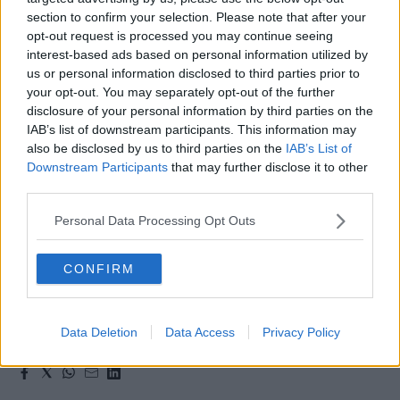
storia speciale dell’A22, voluta, realizzata e ancora
Leggi/Abbonati
section to confirm your selection. Please note that after your
oggi guidata nella sua compagine sociale dai territori
opt-out request is processed you may continue seeing
che l’autostrada attraversa. Gli impianti per la ricarica
interest-based ads based on personal information utilized by
Newsletter
us or personal information disclosed to third parties prior to
elettrica, in questo scenario, non sono soltanto una
your opt-out. You may separately opt-out of the further
scelta di business ma anche un riconoscimento verso
Bazar
disclosure of your personal information by third parties on the
l’ambiente e verso le popolazioni che quell’ambiente
IAB’s list of downstream participants. This information may
Casa
also be disclosed by us to third parties on the
IAB’s List of
a ridosso del tracciato vivono tutti i giorni.
Downstream Participants
that may further disclose it to other
Radio
third parties.
E oggi l’impegno si allarga all’universo del traporto
Dolomiti
pesante, con l’inaugurazione della prima stazione
Personal Data Processing Opt Outs
dell’A22 dedicata ai tir elettrici e l’installazione del
CONFIRM
primo – a livello italiano, fra i primissimi a livello
europeo – punto di ricarica da 1 MW, realizzato da
Social media
Alpitronic.
Data Deletion
Data Access
Privacy Policy