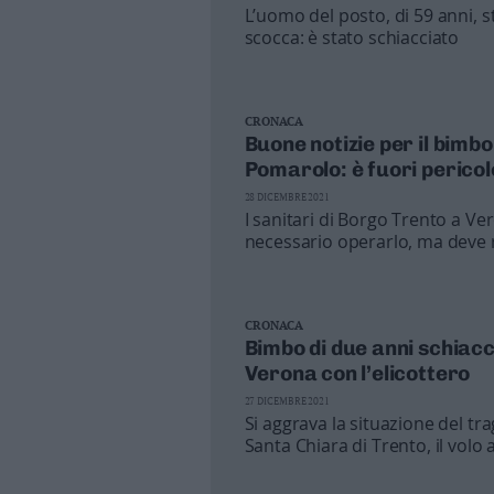
L’uomo del posto, di 59 anni, s
Business
scocca: è stato schiacciato
Wire
Territori
Trento
CRONACA
Rovereto
Buone notizie per il bimb
Pergine
Pomarolo: è fuori pericol
Riva
28 DICEMBRE 2021
–
I sanitari di Borgo Trento a V
Arco
necessario operarlo, ma deve 
rianimazione pediatrica
Basso
Sarca
–
CRONACA
Ledro
Bimbo di due anni schiacc
Lavis
Verona con l’elicottero
–
27 DICEMBRE 2021
Rotaliana
Si aggrava la situazione del tra
Valle
Santa Chiara di Trento, il volo 
dei
Laghi