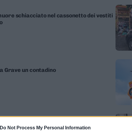
muore schiacciato nel cassonetto dei vestiti
o
a Grave un contadino
anchina Indagati anche tre trentini
Do Not Process My Personal Information