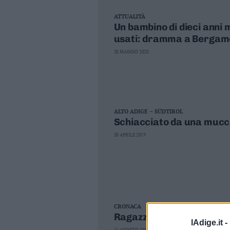
Valsugana
ATTUALITÀ
–
Un bambino di dieci anni 
Primiero
usati: dramma a Bergam
Vallagarina
20 MAGGIO 2020
Non
–
Sole
Fiemme
–
ALTO ADIGE – SÜDTIROL
Fassa
Schiacciato da una mucc
Giudicarie
30 APRILE 2019
–
Rendena
Alto
Adige
–
Südtirol
Dolomiti
CRONACA
Ragazzo schiacciato da p
lAdige.it -