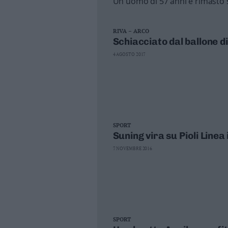
Un uomo di 57 anni è rimasto s
RIVA – ARCO
Schiacciato dal ballone di
4 AGOSTO 2017
SPORT
Suning vira su Pioli Linea 
7 NOVEMBRE 2016
SPORT