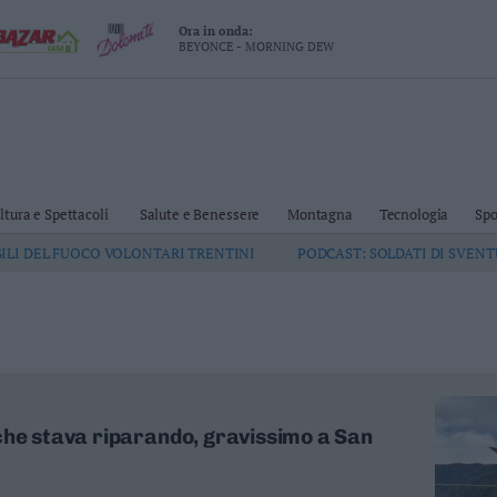
Ora in onda:
BEYONCE - MORNING DEW
ltura e Spettacoli
Salute e Benessere
Montagna
Tecnologia
Spo
GILI DEL FUOCO VOLONTARI TRENTINI
PODCAST: SOLDATI DI SVEN
che stava riparando, gravissimo a San