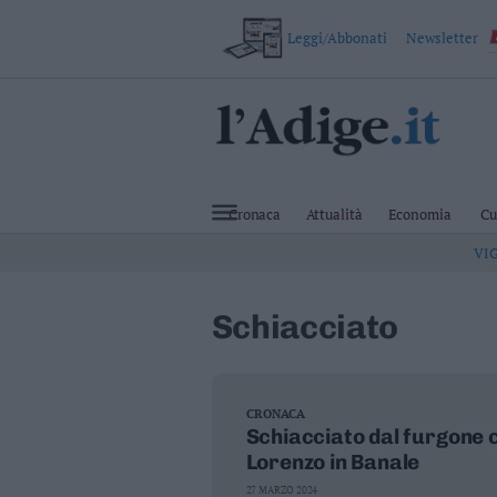
Leggi/Abbonati
Newsletter
VAI
Cronaca
Attualità
Cronaca
Attualità
Economia
Cu
Economia
VI
Cultura
e
Spettacoli
Schiacciato
Salute
e
Benessere
Montagna
Tecnologia
CRONACA
Schiacciato dal furgone 
Sport
Lorenzo in Banale
Foto
Video
27 MARZO 2024