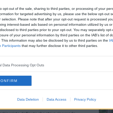
to opt-out of the sale, sharing to third parties, or processing of your per
formation for targeted advertising by us, please use the below opt-out s
r selection. Please note that after your opt-out request is processed y
eing interest-based ads based on personal information utilized by us or
disclosed to third parties prior to your opt-out. You may separately opt-
losure of your personal information by third parties on the IAB’s list of
to mentre monta le catene
. This information may also be disclosed by us to third parties on the
IA
Participants
that may further disclose it to other third parties.
l Data Processing Opt Outs
CONFIRM
a l'auto Meccanico di 57 anni muore
Data Deletion
Data Access
Privacy Policy