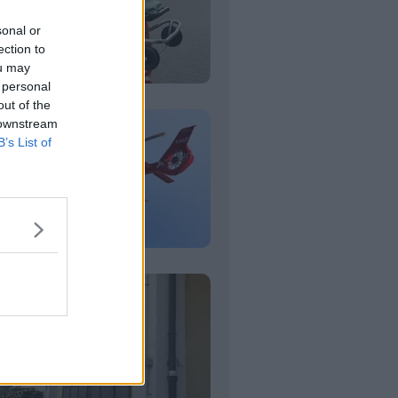
sonal or
ection to
ou may
 personal
out of the
 downstream
B’s List of