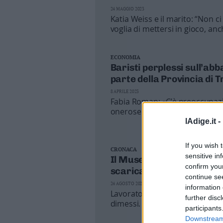
24 MAGGIO 2023
Katia Weiss e il marito: “Non 
voglia di mettersi in gioco, anc
fermarci per capire come ripen
ECONOMIA
Baristi perplessi sull’abb
parte della Provincia di 
8 APRILE 2023
Fabia Roman: «C’è preoccupazi
onerose percentuali di commiss
oggi torniamo al passato e il r
lAdige.it -
offrire più un servizio che pot
If you wish 
CRONACA
sensitive in
Il Muse, museo pubblico 
confirm you
scarica su Lanzinger (com
continue se
24 AGOSTO 2022
information 
Lavoratori precari, assunti par
further disc
dimessi. Ma al presidente inter
participants
parlano di «gioco allo scaricab
Downstream 