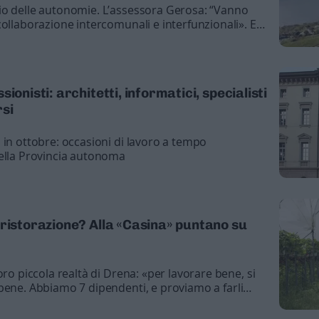
io delle autonomie. L’assessora Gerosa: “Vanno
collaborazione intercomunali e interfunzionali». E
 ha annunciato un nuovo corso abilitante visto che
 vacanti e 48 in gestione associata
ionisti: architetti, informatici, specialisti
rsi
in ottobre: occasioni di lavoro a tempo
della Provincia autonoma
 ristorazione? Alla «Casina» puntano su
oro piccola realtà di Drena: «per lavorare bene, si
bene. Abbiamo 7 dipendenti, e proviamo a farli