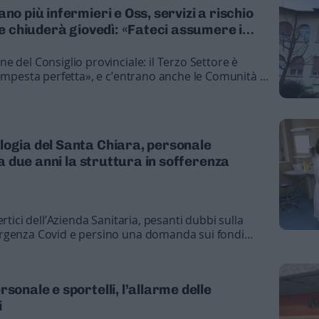
o la fuga dagli ospedale
no più infermieri e Oss, servizi a rischio
one chiuderà giovedì: «Fateci assumere i
 del Consiglio provinciale: il Terzo Settore è
tempesta perfetta», e c’entrano anche le Comunità di
logia del Santa Chiara, personale
 da due anni la struttura in sofferenza
rtici dell’Azienda Sanitaria, pesanti dubbi sulla
rgenza Covid e persino una domanda sui fondi
la giunta provinciale ha poi cassato
sonale e sportelli, l’allarme delle
i