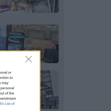
sonal or
ection to
ou may
 personal
out of the
 downstream
B’s List of