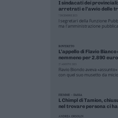
I sindacati dei provincial
Leggi/Abbonati
arretrati e l’avvio delle t
7 DICEMBRE 2023
Newsletter
I segretari della Funzione Pubbl
ma l'amministrazione pubblica r
Bazar
strutturale di personale»
Casa
ROVERETO
L’appello di Flavio Bianco
Radio
nemmeno per 2.890 euro 
Dolomiti
27 AGOSTO 2023
Flavio Biondo aveva «assunto» 
con quel suo musetto da micio e
testa. Una scelta a metà tra la 
far fronte alla carenza di perso
posti di lavoro che nessuno rac
Social media
quindi bisogna inventarsi qual
FIEMME – FASSA
L Chimpl di Tamion, chiusu
nel trovare persona ci ha
ANDREA ORSOLIN