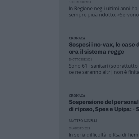
3 DICEMBRE 2021
In Regione negli ultimi anni ha c
sempre piùà ridotto: «Servono i
territorio»
CRONACA
Sospesi i no-vax, le case 
ora il sistema regge
30 OTTOBRE 2021
Sono 61 i sanitari (soprattutto 
ce ne saranno altri, non è finit
prime criticità
CRONACA
Sospensione del personal
di riposo, Spes e Upipa: «
MATTEO LUNELLI
29 AGOSTO 2021
In seria difficoltà le Rsa di Fi