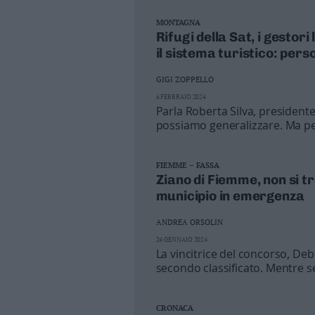
Valsugana
MONTAGNA
–
Rifugi della Sat, i gestori
Primiero
il sistema turistico: pers
Vallagarina
Non
GIGI ZOPPELLO
–
6 FEBBRAIO 2024
Sole
Parla Roberta Silva, presidente
possiamo generalizzare. Ma per
Fiemme
dell’affitto da parte della Sat»
–
Fassa
FIEMME – FASSA
Giudicarie
Ziano di Fiemme, non si tr
–
municipio in emergenza
Rendena
Alto
ANDREA ORSOLIN
Adige
24 GENNAIO 2024
–
La vincitrice del concorso, De
Südtirol
secondo classificato. Mentre s
Dolomiti
CRONACA