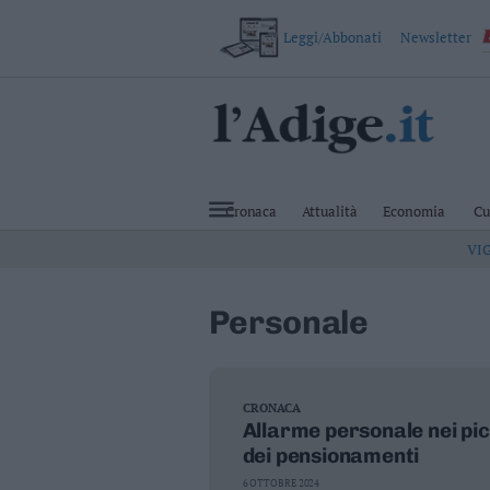
Leggi/Abbonati
Newsletter
VAI
Cronaca
Attualità
Cronaca
Attualità
Economia
Cu
Economia
VI
Cultura
e
Spettacoli
Personale
Salute
e
Benessere
Montagna
Tecnologia
CRONACA
Allarme personale nei picc
Sport
dei pensionamenti
Foto
Video
6 OTTOBRE 2024