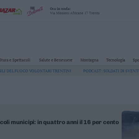
Ora in onda:
Via Missioni Africane 17 Trento
ltura e Spettacoli
Salute e Benessere
Montagna
Tecnologia
Spo
GILI DEL FUOCO VOLONTARI TRENTINI
PODCAST: SOLDATI DI SVEN
oli municipi: in quattro anni il 16 per cento