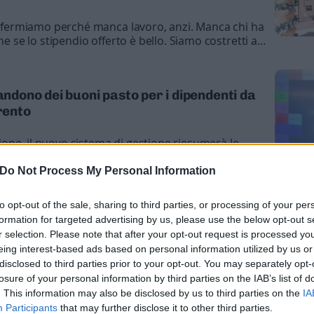
ci fermiamo perché manca lavoro, anzi. Manca chi ha
he se lo stipendio offerto è bello. Siamo costretti a
sare il lavoro”
andono dei buoni pasto per i dipendenti da
Trento
one, il nuovo sistema di gestione riesumerà le
ione. In Trentino eravamo arrivati ad azzerarle,
ischio concreto è che tanti colleghi decidano di non
Do Not Process My Personal Information
rebbe trasformarsi in perdita»
to opt-out of the sale, sharing to third parties, or processing of your per
formation for targeted advertising by us, please use the below opt-out s
con personale esternalizzato, e Zecchi
r selection. Please note that after your opt-out request is processed y
e al solito)
eing interest-based ads based on personal information utilized by us or
disclosed to third parties prior to your opt-out. You may separately opt-
t-time per lavorare giornate intere, in 120 si sono
losure of your personal information by third parties on the IAB’s list of
essano solo «scienza e bellezza» e i sindacati
. This information may also be disclosed by us to third parties on the
IA
arile»
Participants
that may further disclose it to other third parties.