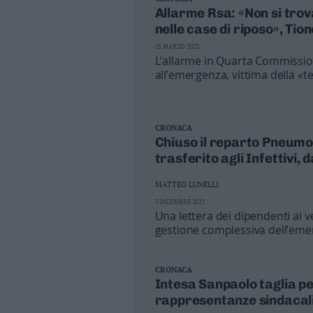
LO STUDIO
Medici, in Trentin
Allarme Rsa: «Non si trova
nelle case di riposo», Ti
profughi»
15 MARZO 2022
L’allarme in Quarta Commissione
all’emergenza, vittima della «
Valle «paralizzate»
CRONACA
Chiuso il reparto Pneumo
trasferito agli Infettivi,
MATTEO LUNELLI
5 DICEMBRE 2021
Una lettera dei dipendenti ai ve
gestione complessiva dell’eme
nazionali, per un progetto che 
CRONACA
Intesa Sanpaolo taglia per
rappresentanze sindacal