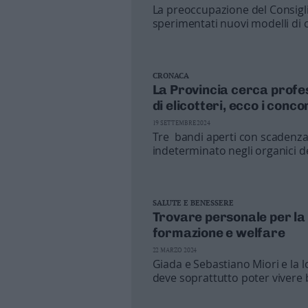
La preoccupazione del Consigl
Business
sperimentati nuovi modelli di 
Wire
riguardo ai segretari comunali
Territori
oggi ci sono 22 sedi segretarili
Trento
CRONACA
Rovereto
La Provincia cerca profess
Pergine
di elicotteri, ecco i conco
Riva
19 SETTEMBRE 2024
–
Tre bandi aperti con scadenza 
Arco
indeterminato negli organici 
Basso
Sarca
–
SALUTE E BENESSERE
Ledro
Trovare personale per la
Lavis
formazione e welfare
–
22 MARZO 2024
Rotaliana
Giada e Sebastiano Miori e la l
Valle
deve soprattutto poter vivere 
dei
rimanere qui: ecco come»
Laghi