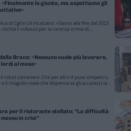
i: «Finalmente la giunta, ma aspettiamo gli
rattative»
ica di Cgil e Uil incalzano: «Siamo alla fine del 2023
ischia il collasso per la carenza ormai di
 della Brace: «Nessuno vuole più lavorare,
lordi al mese»
il robot cameriere. Che per altro è pure simpatico,
 il miagolio reale che dispensa se gli accarezzi la
curiosità che attira sempre clienti e la necessità di
nale. Eh già, perché in molti si lamentano di offrire
coglie: “Non si trovano ragazzi da far lavorare e
cosa”
ra per il ristorante stellato: “La difficoltà
 messo in crisi”