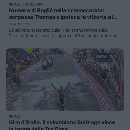
SPORT / CICLISMO
Business
Numero di Roglič nella cronoscalata:
Wire
sorpassa Thomas e ipoteca la vittoria al
Territori
Giro
28 MAGGIO 2023
Trento
Lo sloveno scatenato sulle ripidissime rampe della
Rovereto
Tarvisio-Monte Lussari, supera di 40 secondi il britannico
e gli strappa la maglia rosa alla vigilia del gran finale-
Pergine
passerella di domani a Roma
Riva
–
Arco
Basso
Sarca
–
Ledro
Lavis
–
Rotaliana
Valle
SPORT
dei
Giro d’Italia, il colombiano Buitrago vince
Laghi
la tappa delle Tre Cime