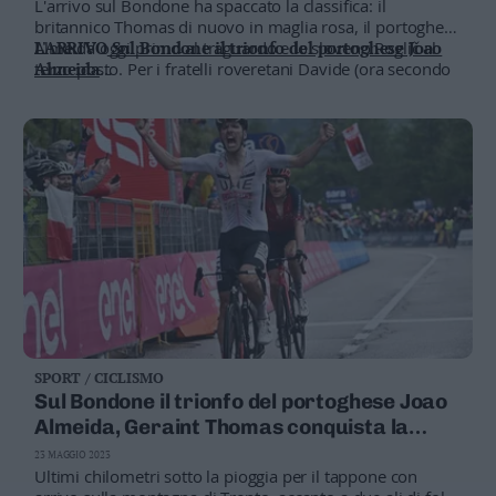
L'arrivo sul Bondone ha spaccato la classifica: il
Leggi/Abbonati
britannico Thomas di nuovo in maglia rosa, il portoghese
Almeida oggi primo al traguardo e lo sloveno Roglič al
L'ARRIVO
Sul Bondone il trionfo del portoghese Joao
terzo posto. Per i fratelli roveretani Davide (ora secondo
Almeida
Newsletter
nella corsa alla maglia azzurra) e Mattia Bais 64° e 66°
FOTOGALLERY
Immagini della tappa che premia
posto, Edoardo Zambanini chiude 37°, più indietro
Almeida e Thomas, Roglic soffre
Bazar
Moscon e Benedetti
Casa
Radio
Dolomiti
Social media
SPORT / CICLISMO
Sul Bondone il trionfo del portoghese Joao
Almeida, Geraint Thomas conquista la
maglia rosa
23 MAGGIO 2023
Ultimi chilometri sotto la pioggia per il tappone con