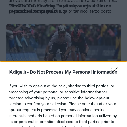
arrivo sulla montagna di Trento, accanto a due ali di folla:
scossone alla classifica generale. Il portoghese ha
TRAGUARDO
Almeida: "La prima vittoria al Giro un
preceduto il compagno di fuga britannico, terzo posto
sogno che diventa realtà"
per Roglič: podio virtuale in meno di mezzo minuto.
SCOSSONE
Dopo la tappa trentina corsa a tre per il
Domani la partenza da Pergine
podio finale, ecco le classifiche
FOTOGALLERY/1
Le festa Rosa, il passaggio del Giro a
Rovereto
FOTOGALLERY/2
Dal Garda al Bondone, le salite
trentine con un finale emozionante
FOTOGALLERY/3
Immagini dal Bondone che premia
Almeida e Thomas, Roglic soffre
lAdige.it -
Do Not Process My Personal Information
If you wish to opt-out of the sale, sharing to third parties, or
CICLISMO / LA TAPPA
processing of your personal or sensitive information for
Almeida sul Bondone: "La prima vittoria al
targeted advertising by us, please use the below opt-out
Giro d'Italia è un sogno che diventa realtà"
section to confirm your selection. Please note that after your
opt-out request is processed you may continue seeing
23 MAGGIO 2023
Il portoghese dopo il successo odierno è secondo in
interest-based ads based on personal information utilized by
classifica generale dietro a Geraint Thomas. Il britannico
us or personal information disclosed to third parties prior to
di nuovo in rosa: "Sono felice di aver guadagnato tempo
L'ARRIVO
Sul Bondone il trionfo del portoghese Joao