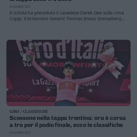
Valsugana
26 MAGGIO 2023
–
Il ciclista ha preceduto il canadese Derek Gee sulla cima
Primiero
Coppi. Il britannico Geraint Thomas (Ineos Grenadiers)
conserva la maglia rosa, resistendo a un tentativo
Vallagarina
d'attacco nel finale di Primoz Roglic
Non
–
Sole
Fiemme
–
Fassa
Giudicarie
–
Rendena
Alto
Adige
–
GIRO / CLASSIFICHE
Südtirol
Scossone nella tappa trentina: ora è corsa
Dolomiti
a tre per il podio finale, ecco le classifiche
26 MAGGIO 2023