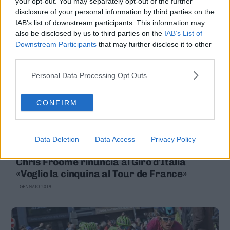
your opt-out. You may separately opt-out of the further
su Roglič"
Almeida
disclosure of your personal information by third parties on the
IAB’s list of downstream participants. This information may
also be disclosed by us to third parties on the
IAB’s List of
Downstream Participants
that may further disclose it to other
third parties.
Personal Data Processing Opt Outs
CONFIRM
Data Deletion
Data Access
Privacy Policy
SPORT
Chris Froome rinuncia al Giro d'Italia
«Voglio la cinquina al Tour de France»
1 GENNAIO 2019