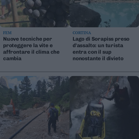
FEM
CORTINA
Nuove tecniche per
Lago di Sorapiss preso
proteggere la vite e
d'assalto: un turista
affrontare il clima che
entra con il sup
cambia
nonostante il divieto