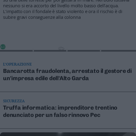
Valsugana
nessuno si era accorto del livello molto basso dell’acqua.
L’impatto con il fondale è stato violento e ora il rischio è di
–
subire gravi conseguenze alla colonna
Primiero
Vallagarina
Non
–
Sole
Fiemme
–
L’OPERAZIONE
Fassa
Bancarotta fraudolenta, arrestato il gestore di
Giudicarie
un'impresa edile dell'Alto Garda
–
Rendena
Alto
SICUREZZA
Adige
Truffa informatica: imprenditore trentino
–
denunciato per un falso rinnovo Pec
Südtirol
Dolomiti