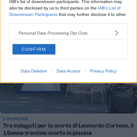
IAB’s list of downstream participants. This information may
tetto di una
è la città dove si vive
also be disclosed by us to third parties on the
IAB’s List of
falegnameria,
meglio in Italia
Downstream Participants
that may further disclose it to other
danneggiati alcuni
third parties.
pannelli fotovoltaici
Personal Data Processing Opt Outs
CONFIRM
Data Deletion
Data Access
Privacy Policy
L’INCHIESTA
Tre indagati per la morte di Leonardo Cortese, il
19enne trentino morto in piscina