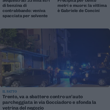
Sequestrati 33 mila litri
Precipita per cento
di benzina di
metri e muore: la vittima
contrabbando: veniva
è Gabriele de Concini
spacciata per solvente
IL FATTO
Trento, va a sbattere contro un’auto
parcheggiata in via Gocciadoro e sfonda la
vetrina del negozio