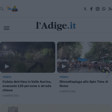
VAI
Cronaca
Attualità
Economia
Cultura
e
Spettacoli
Salute
VIDEO
VIDEO
e
Benessere
Colata detritica in Valle Aurina,
Ditonellapiaga allo Spin Time di
evacuate 120 persone e strada
Roma
Montagna
chiusa
6 AGOSTO 2026
Tecnologia
6 AGOSTO 2026
Sport
Foto
Video