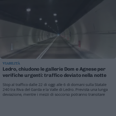
Leggi/Abbonati
Newsletter
Bazar
Casa
Radio
Dolomiti
VIABILITÀ
Ledro, chiudono le gallerie Dom e Agnese per
verifiche urgenti: traffico deviato nella notte
Stop al traffico dalle 22 di oggi alle 6 di domani sulla Statale
Social media
240 tra Riva del Garda e la Valle di Ledro. Prevista una lunga
deviazione, mentre i mezzi di soccorso potranno transitare