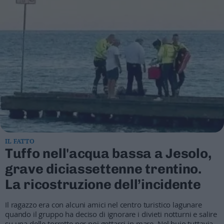
Business
Wire
Territori
Trento
Rovereto
Pergine
Riva
–
Arco
Basso
Sarca
–
IL FATTO
Tuffo nell'acqua bassa a Jesolo,
Ledro
Lavis
grave diciassettenne trentino.
–
La ricostruzione dell’incidente
Rotaliana
Valle
Il ragazzo era con alcuni amici nel centro turistico lagunare
dei
quando il gruppo ha deciso di ignorare i divieti notturni e salire
Laghi
su una delle torrette per poi gettarsi in mare. Nel buio tuttavia