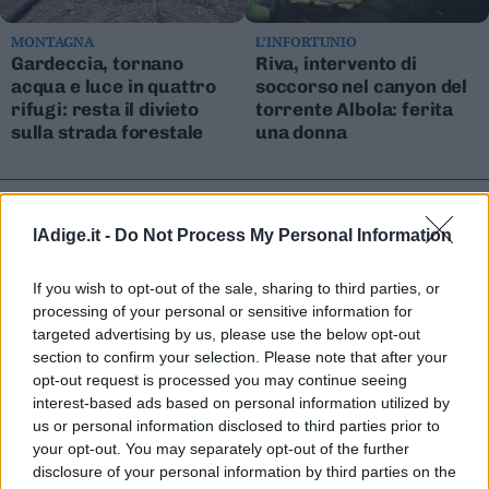
MONTAGNA
L’INFORTUNIO
Gardeccia, tornano
Riva, intervento di
acqua e luce in quattro
soccorso nel canyon del
rifugi: resta il divieto
torrente Albola: ferita
sulla strada forestale
una donna
lAdige.it -
Do Not Process My Personal Information
If you wish to opt-out of the sale, sharing to third parties, or
processing of your personal or sensitive information for
targeted advertising by us, please use the below opt-out
section to confirm your selection. Please note that after your
opt-out request is processed you may continue seeing
interest-based ads based on personal information utilized by
us or personal information disclosed to third parties prior to
your opt-out. You may separately opt-out of the further
ROGO
LO STUDIO
disclosure of your personal information by third parties on the
Bolbeno: incendio sul
Smart City Index, Trento